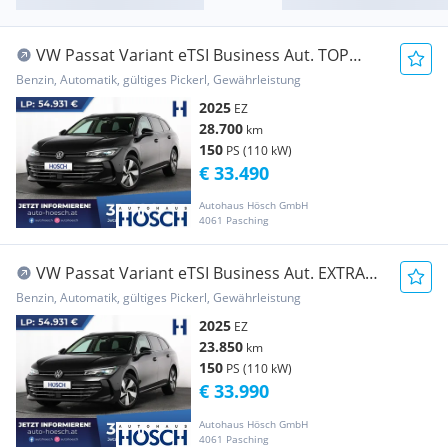
VW Passat Variant eTSI Business Aut. TOP
AKTION -43%
Benzin, Automatik, gültiges Pickerl, Gewährleistung
2025
EZ
28.700
km
150
PS (110 kW)
€ 33.490
Autohaus Hösch GmbH
4061 Pasching
VW Passat Variant eTSI Business Aut. EXTRAS
MEGADE...
Benzin, Automatik, gültiges Pickerl, Gewährleistung
2025
EZ
23.850
km
150
PS (110 kW)
€ 33.990
Autohaus Hösch GmbH
4061 Pasching