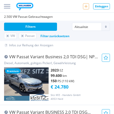
Einloggen
2.500 VW Passat Gebrauchtwagen
Filtern
VW
Passat
Filter zurücksetzen
Infos zur Reihung der Anzeigen
VW Passat Variant Business 2,0 TDI DSG| NP €
58.000
Diesel, Automatik, gültiges Pickerl, Gewährleistung
2023
EZ
Premium
99.600
km
150
PS (110 kW)
€ 24.780
Sitz KFZ - Handels GmbH
4053 Haid
VW Passat Variant BUSINESS 2,0 TDI DSG