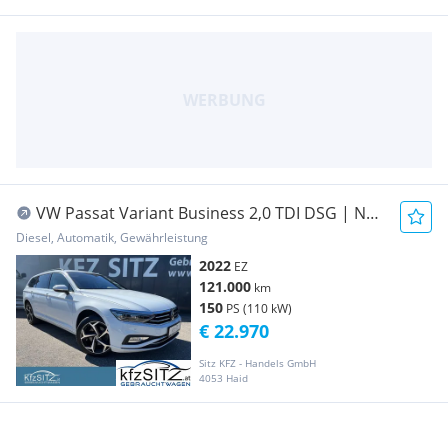
VW Passat Variant Business 2,0 TDI DSG | NP:
€57.700
Diesel, Automatik, Gewährleistung
2022
EZ
121.000
km
150
PS (110 kW)
€ 22.970
Sitz KFZ - Handels GmbH
4053 Haid