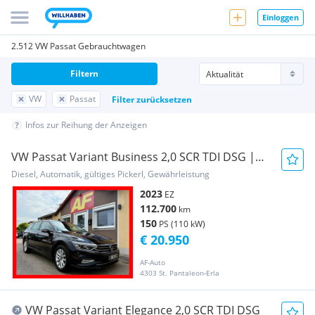
Einloggen
2.512 VW Passat Gebrauchtwagen
Filtern
VW
Passat
Filter zurücksetzen
Infos zur Reihung der Anzeigen
VW Passat Variant Business 2,0 SCR TDI DSG |
AHK |...
Diesel, Automatik, gültiges Pickerl, Gewährleistung
2023
EZ
112.700
km
150
PS (110 kW)
€ 20.950
AF-Auto
4303 St. Pantaleon-Erla
VW Passat Variant Elegance 2,0 SCR TDI DSG