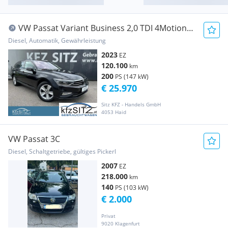
VW Passat Variant Business 2,0 TDI 4Motion
DSG
Diesel, Automatik, Gewährleistung
2023
EZ
120.100
km
200
PS (147 kW)
€ 25.970
Sitz KFZ - Handels GmbH
4053 Haid
VW Passat 3C
Diesel, Schaltgetriebe, gültiges Pickerl
2007
EZ
218.000
km
140
PS (103 kW)
€ 2.000
Privat
9020 Klagenfurt