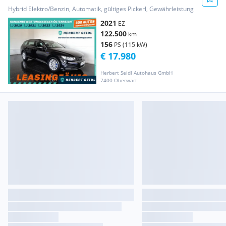
LED / NA...
Hybrid Elektro/Benzin, Automatik, gültiges Pickerl, Gewährleistung
2021
EZ
122.500
km
156
PS (115 kW)
€ 17.980
Herbert Seidl Autohaus GmbH
7400 Oberwart