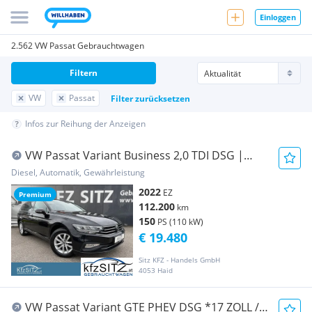
Einloggen
2.562 VW Passat Gebrauchtwagen
Filtern
VW
Passat
Filter zurücksetzen
Infos zur Reihung der Anzeigen
VW Passat Variant Business 2,0 TDI DSG |
PANORAMA
Diesel, Automatik, Gewährleistung
2022
EZ
Premium
112.200
km
150
PS (110 kW)
€ 19.480
Sitz KFZ - Handels GmbH
4053 Haid
VW Passat Variant GTE PHEV DSG *17 ZOLL /