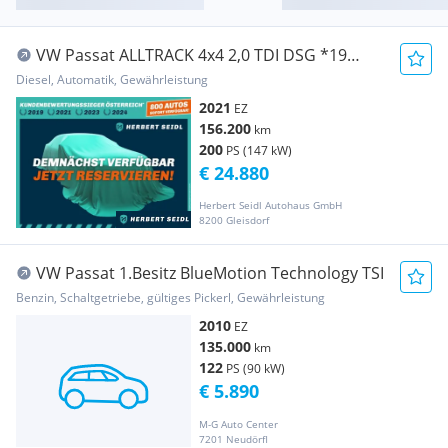
VW Passat ALLTRACK 4x4 2,0 TDI DSG *19
ZOLL / VOLL...
Diesel, Automatik, Gewährleistung
2021
EZ
156.200
km
200
PS (147 kW)
€ 24.880
Herbert Seidl Autohaus GmbH
8200 Gleisdorf
VW Passat 1.Besitz BlueMotion Technology TSI
Benzin, Schaltgetriebe, gültiges Pickerl, Gewährleistung
2010
EZ
135.000
km
122
PS (90 kW)
€ 5.890
M-G Auto Center
7201 Neudörfl