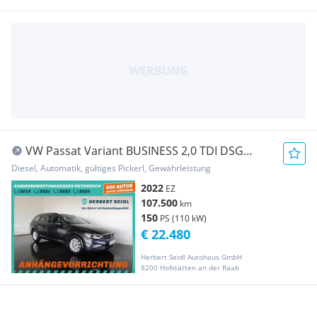
VW Passat Variant BUSINESS 2,0 TDI DSG
*MATRIX-LED...
Diesel, Automatik, gültiges Pickerl, Gewährleistung
2022
EZ
107.500
km
150
PS (110 kW)
€ 22.480
Herbert Seidl Autohaus GmbH
8200 Hofstätten an der Raab