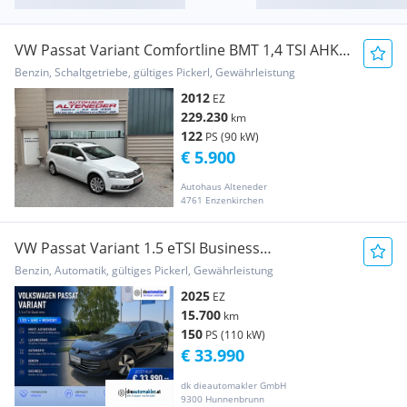
VW Passat Variant Comfortline BMT 1,4 TSI AHK |
SI...
Benzin, Schaltgetriebe, gültiges Pickerl, Gewährleistung
2012
EZ
229.230
km
122
PS (90 kW)
€ 5.900
Autohaus Alteneder
4761 Enzenkirchen
VW Passat Variant 1.5 eTSI Business
|LED|AHK|MEMORY|
Benzin, Automatik, gültiges Pickerl, Gewährleistung
2025
EZ
15.700
km
150
PS (110 kW)
€ 33.990
dk dieautomakler GmbH
9300 Hunnenbrunn