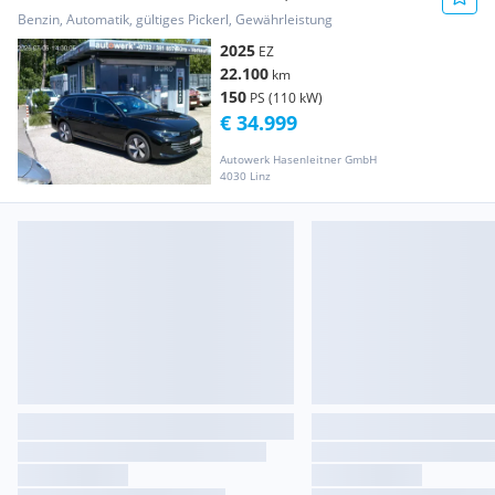
Benzin, Automatik, gültiges Pickerl, Gewährleistung
2025
EZ
22.100
km
150
PS (110 kW)
€ 34.999
Autowerk Hasenleitner GmbH
4030 Linz