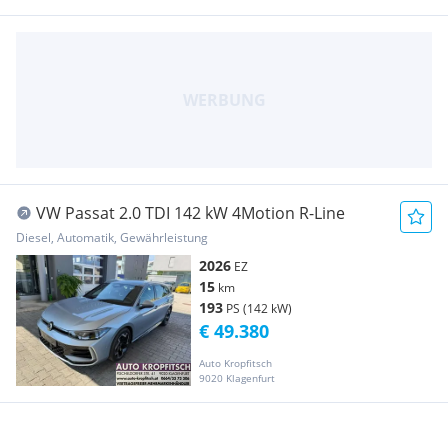
VW Passat 2.0 TDI 142 kW 4Motion R-Line
Diesel, Automatik, Gewährleistung
2026
EZ
15
km
193
PS (142 kW)
€ 49.380
Auto Kropfitsch
9020 Klagenfurt