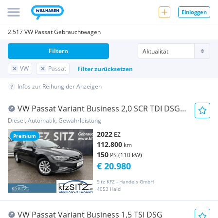
Einloggen
2.517 VW Passat Gebrauchtwagen
Filtern
VW
Passat
Filter zurücksetzen
Infos zur Reihung der Anzeigen
VW Passat Variant Business 2,0 SCR TDI DSG |
AHK
Diesel, Automatik, Gewährleistung
2022
EZ
Premium
112.800
km
150
PS (110 kW)
€ 20.980
Sitz KFZ - Handels GmbH
4053 Haid
VW Passat Variant Business 1,5 TSI DSG