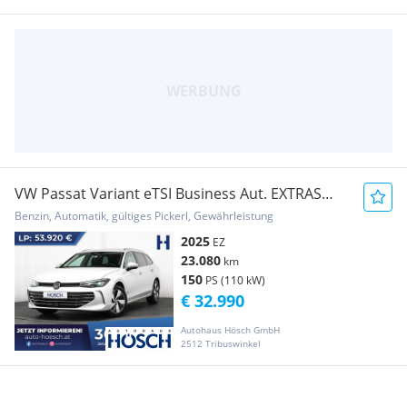
VW Passat Variant eTSI Business Aut. EXTRAS
SCHNÄP...
Benzin, Automatik, gültiges Pickerl, Gewährleistung
2025
EZ
23.080
km
150
PS (110 kW)
€ 32.990
Autohaus Hösch GmbH
2512 Tribuswinkel