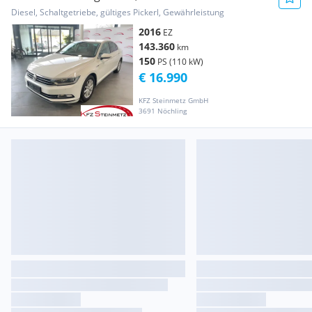
Diesel, Schaltgetriebe, gültiges Pickerl, Gewährleistung
2016
EZ
143.360
km
150
PS (110 kW)
€ 16.990
KFZ Steinmetz GmbH
3691 Nöchling