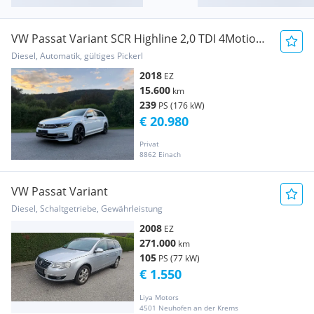
VW Passat Variant SCR Highline 2,0 TDI 4Motion
DSG
Diesel, Automatik, gültiges Pickerl
2018
EZ
15.600
km
239
PS (176 kW)
€ 20.980
Privat
8862 Einach
VW Passat Variant
Diesel, Schaltgetriebe, Gewährleistung
2008
EZ
271.000
km
105
PS (77 kW)
€ 1.550
Liya Motors
4501 Neuhofen an der Krems