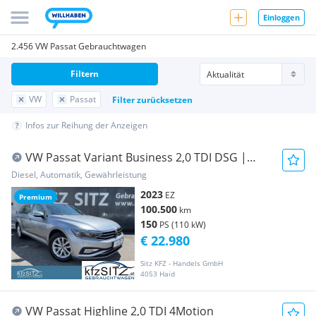
Einloggen
2.456 VW Passat Gebrauchtwagen
Filtern
VW
Passat
Filter zurücksetzen
Infos zur Reihung der Anzeigen
VW Passat Variant Business 2,0 TDI DSG |
VIRTUAL*N...
Diesel, Automatik, Gewährleistung
2023
EZ
Premium
100.500
km
150
PS (110 kW)
€ 22.980
Sitz KFZ - Handels GmbH
4053 Haid
VW Passat Highline 2,0 TDI 4Motion