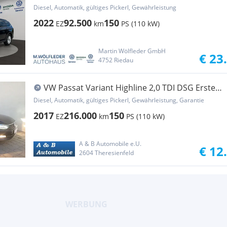
Diesel, Automatik, gültiges Pickerl, Gewährleistung
2022
92.500
150
EZ
km
PS (110 kW)
Martin Wölfleder GmbH
€ 23
4752 Riedau
VW Passat Variant Highline 2,0 TDI DSG Erster
Besitz
Diesel, Automatik, gültiges Pickerl, Gewährleistung, Garantie
2017
216.000
150
EZ
km
PS (110 kW)
A & B Automobile e.U.
€ 12
2604 Theresienfeld