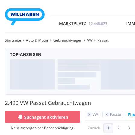
MARKTPLATZ
IMM
12.448.823
Startseite
Auto & Motor
Gebrauchtwagen
VW
Passat
TOP-ANZEIGEN
2.490 VW Passat Gebrauchtwagen
VW
Passat
Fil
Suchagent aktivieren
Neue Anzeigen per Benachrichtigung!
Zurück
1
2
3