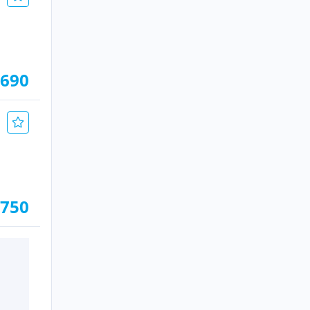
.690
.750