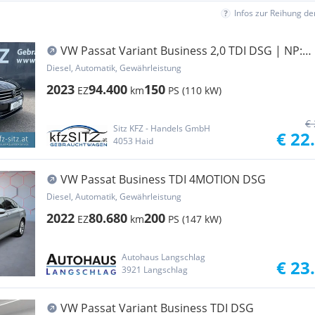
Infos zur Reihung d
VW Passat Variant Business 2,0 TDI DSG | NP:
€55.300
Diesel, Automatik, Gewährleistung
2023
94.400
150
EZ
km
PS (110 kW)
€ 
Sitz KFZ - Handels GmbH
€ 22
4053 Haid
VW Passat Business TDI 4MOTION DSG
Diesel, Automatik, Gewährleistung
2022
80.680
200
EZ
km
PS (147 kW)
Autohaus Langschlag
€ 23
3921 Langschlag
VW Passat Variant Business TDI DSG