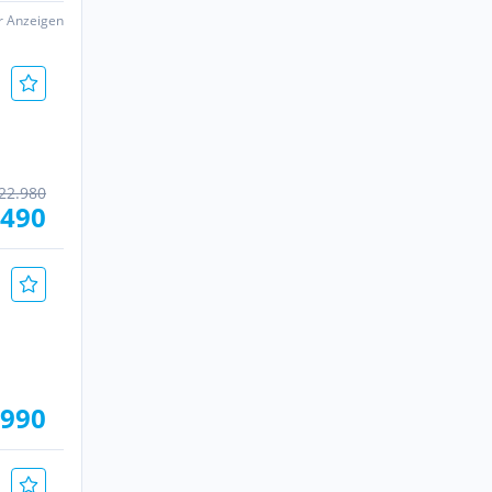
er Anzeigen
22.980
.490
.990