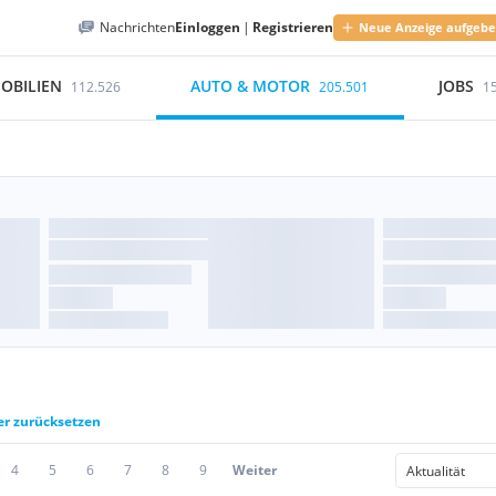
Nachrichten
Einloggen
|
Registrieren
Neue Anzeige aufgeb
OBILIEN
AUTO & MOTOR
JOBS
112.526
205.501
1
ter zurücksetzen
4
5
6
7
8
9
Weiter