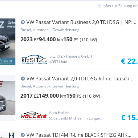
Infos zur Reihung d
VW Passat Variant Business 2,0 TDI DSG | NP:
€55.300
Diesel, Automatik, Gewährleistung
2023
94.400
150
EZ
km
PS (110 kW)
Sitz KFZ - Handels GmbH
€ 22
4053 Haid
VW Passat Variant 2,0 TDI DSG R-line Tausch
möglich
Diesel, Automatik, Gewährleistung
2017
149.000
150
EZ
km
PS (110 kW)
Auto Holleis
€ 15
5582 Sankt Michael im Lungau
VW Passat TDI 4M R-Line BLACK STHZG AHK