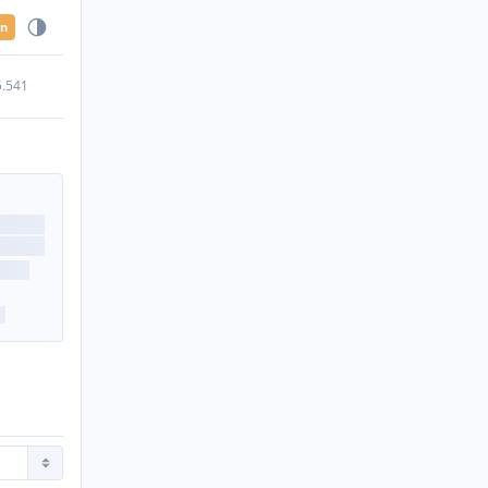
en
5.541