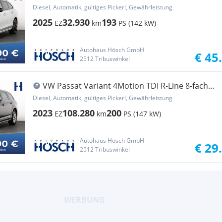
MATRIX TOP...
Diesel, Automatik, gültiges Pickerl, Gewährleistung
2025
32.930
193
EZ
km
PS (142 kW)
Autohaus Hösch GmbH
€ 45
2512 Tribuswinkel
VW Passat Variant 4Motion TDI R-Line 8-fach
MATRIX...
Diesel, Automatik, gültiges Pickerl, Gewährleistung
2023
108.280
200
EZ
km
PS (147 kW)
Autohaus Hösch GmbH
€ 29
2512 Tribuswinkel