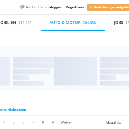
Nachrichten
Einloggen
|
Registrieren
Neue Anzeige aufgeb
OBILIEN
AUTO & MOTOR
JOBS
112.442
204.688
1
ter zurücksetzen
4
5
6
7
8
9
Weiter