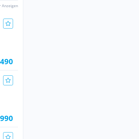
er Anzeigen
.490
.990