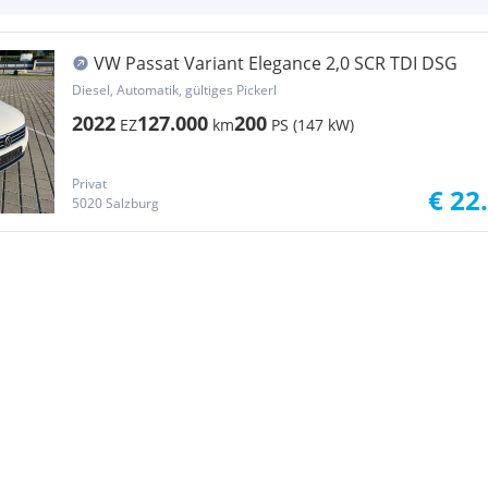
VW Passat Variant Elegance 2,0 SCR TDI DSG
Diesel, Automatik, gültiges Pickerl
2022
127.000
200
EZ
km
PS (147 kW)
Privat
€ 22
5020 Salzburg