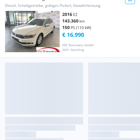
Diesel, Schaltgetriebe, gültiges Pickerl, Gewährleistung
2016
EZ
143.360
km
150
PS (110 kW)
€ 16.990
KFZ Steinmetz GmbH
3691 Nöchling