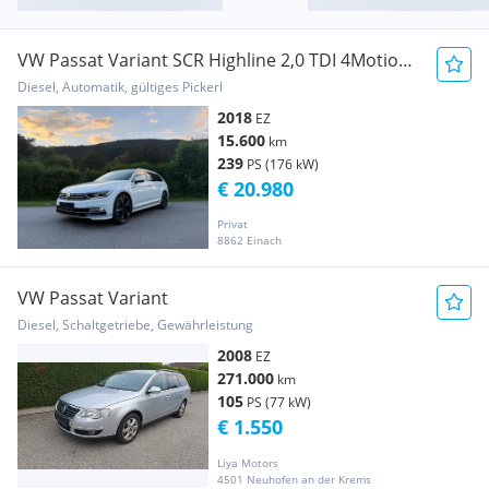
VW Passat Variant SCR Highline 2,0 TDI 4Motion
DSG
Diesel, Automatik, gültiges Pickerl
2018
EZ
15.600
km
239
PS (176 kW)
€ 20.980
Privat
8862 Einach
VW Passat Variant
Diesel, Schaltgetriebe, Gewährleistung
2008
EZ
271.000
km
105
PS (77 kW)
€ 1.550
Liya Motors
4501 Neuhofen an der Krems