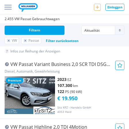
Einloggen
2.455 VW Passat Gebrauchtwagen
Filtern
VW
Passat
Filter zurücksetzen
Infos zur Reihung der Anzeigen
VW Passat Variant Business 2,0 SCR TDI DSG |
VIRTU...
Diesel, Automatik, Gewährleistung
2023
EZ
Premium
107.300
km
122
PS (90 kW)
€ 19.950
Sitz KFZ - Handels GmbH
4053 Haid
VW Passat Highline 2,0 TDI 4Motion