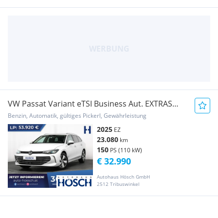
VW Passat Variant eTSI Business Aut. EXTRAS
SCHNÄP...
Benzin, Automatik, gültiges Pickerl, Gewährleistung
2025
EZ
23.080
km
150
PS (110 kW)
€ 32.990
Autohaus Hösch GmbH
2512 Tribuswinkel