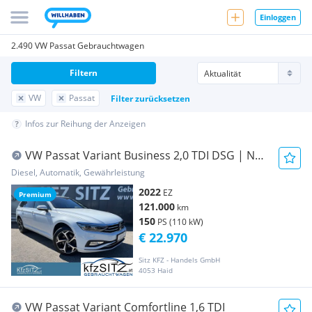
Einloggen
2.490 VW Passat Gebrauchtwagen
Filtern
VW
Passat
Filter zurücksetzen
Infos zur Reihung der Anzeigen
VW Passat Variant Business 2,0 TDI DSG | NP:
€57.700
Diesel, Automatik, Gewährleistung
2022
EZ
Premium
121.000
km
150
PS (110 kW)
€ 22.970
Sitz KFZ - Handels GmbH
4053 Haid
VW Passat Variant Comfortline 1,6 TDI