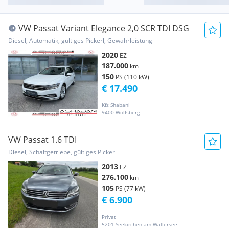
VW Passat Variant Elegance 2,0 SCR TDI DSG
Diesel, Automatik, gültiges Pickerl, Gewährleistung
2020
EZ
187.000
km
150
PS (110 kW)
€ 17.490
Kfz Shabani
9400 Wolfsberg
VW Passat 1.6 TDI
Diesel, Schaltgetriebe, gültiges Pickerl
2013
EZ
276.100
km
105
PS (77 kW)
€ 6.900
Privat
5201 Seekirchen am Wallersee