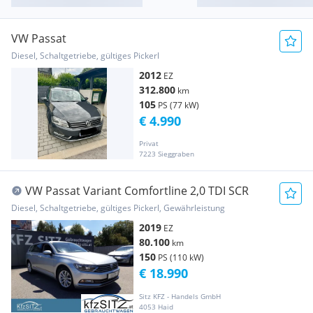
VW Passat
Diesel, Schaltgetriebe, gültiges Pickerl
2012
EZ
312.800
km
105
PS (77 kW)
€ 4.990
Privat
7223 Sieggraben
VW Passat Variant Comfortline 2,0 TDI SCR
Diesel, Schaltgetriebe, gültiges Pickerl, Gewährleistung
2019
EZ
80.100
km
150
PS (110 kW)
€ 18.990
Sitz KFZ - Handels GmbH
4053 Haid