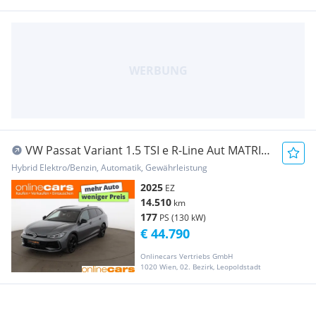
VW Passat Variant 1.5 TSI e R-Line Aut MATRIX
SKY
Hybrid Elektro/Benzin, Automatik, Gewährleistung
2025
EZ
14.510
km
177
PS (130 kW)
€ 44.790
Onlinecars Vertriebs GmbH
1020 Wien, 02. Bezirk, Leopoldstadt