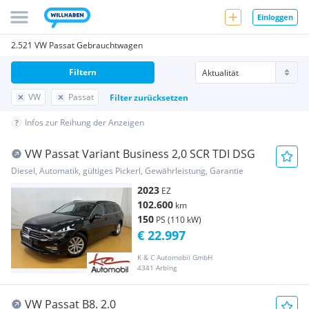
Einloggen
2.521 VW Passat Gebrauchtwagen
Filtern
VW
Passat
Filter zurücksetzen
Infos zur Reihung der Anzeigen
VW Passat Variant Business 2,0 SCR TDI DSG
Diesel, Automatik, gültiges Pickerl, Gewährleistung, Garantie
2023
EZ
102.600
km
150
PS (110 kW)
€ 22.997
K & C Automobil GmbH
4341 Arbing
VW Passat B8. 2.0