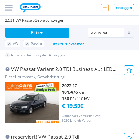
Einloggen
2.521 VW Passat Gebrauchtwagen
Filtern
VW
Passat
Filter zurücksetzen
Infos zur Reihung der Anzeigen
VW Passat Variant 2.0 TDI Business Aut LED
RADAR NA
Diesel, Automatik, Gewährleistung
2022
EZ
101.476
km
150
PS (110 kW)
€ 19.590
Onlinecars Vertriebs GmbH
9220 Lind ob Velden
(reserviert) VW Passat 2.0 Tdi