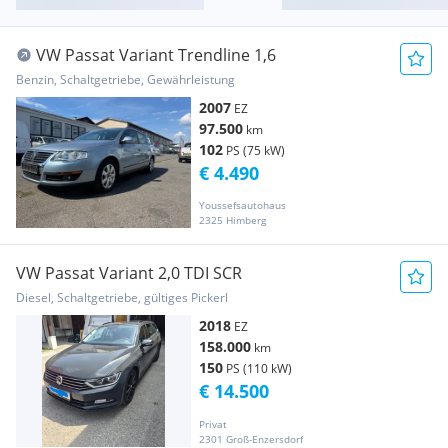
VW Passat Variant Trendline 1,6
Benzin, Schaltgetriebe, Gewährleistung
2007
EZ
97.500
km
102
PS (75 kW)
€ 4.490
Youssefsautohaus
2325 Himberg
VW Passat Variant 2,0 TDI SCR
Diesel, Schaltgetriebe, gültiges Pickerl
2018
EZ
158.000
km
150
PS (110 kW)
€ 14.500
Privat
2301 Groß-Enzersdorf