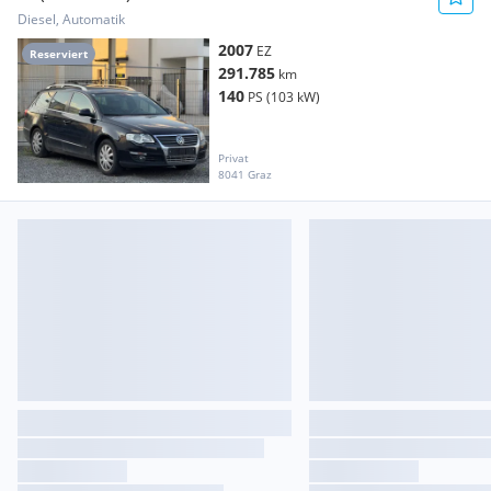
Diesel, Automatik
2007
EZ
Reserviert
291.785
km
140
PS (103 kW)
Privat
8041 Graz