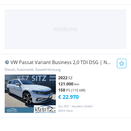
VW Passat Variant Business 2,0 TDI DSG | NP:
€57.700
Diesel, Automatik, Gewährleistung
2022
EZ
121.000
km
150
PS (110 kW)
€ 22.970
Sitz KFZ - Handels GmbH
4053 Haid