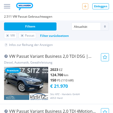
Einloggen
2.511 VW Passat Gebrauchtwagen
Filtern
VW
Passat
Filter zurücksetzen
Infos zur Reihung der Anzeigen
VW Passat Variant Business 2,0 TDI DSG |
VIRTUAL*N...
Diesel, Automatik, Gewährleistung
2023
EZ
Premium
124.700
km
150
PS (110 kW)
€ 21.970
Sitz KFZ - Handels GmbH
4053 Haid
VW Passat Variant Business 2,0 TDI 4Motion