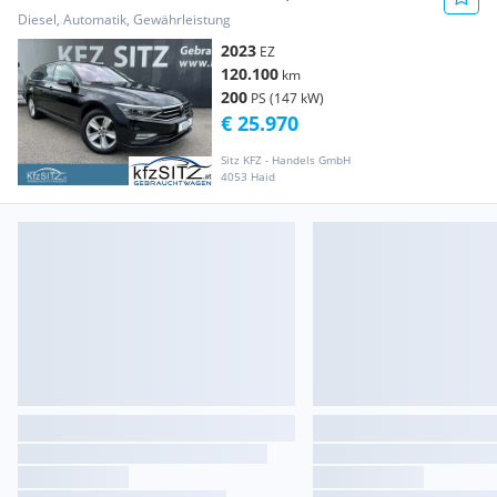
DSG
Diesel, Automatik, Gewährleistung
2023
EZ
120.100
km
200
PS (147 kW)
€ 25.970
Sitz KFZ - Handels GmbH
4053 Haid