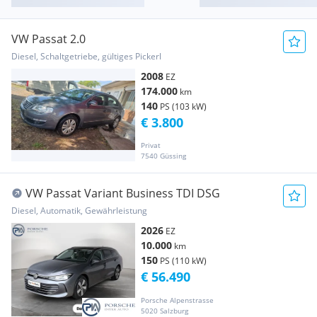
VW Passat 2.0
Diesel, Schaltgetriebe, gültiges Pickerl
2008
EZ
174.000
km
140
PS (103 kW)
€ 3.800
Privat
7540 Güssing
VW Passat Variant Business TDI DSG
Diesel, Automatik, Gewährleistung
2026
EZ
10.000
km
150
PS (110 kW)
€ 56.490
Porsche Alpenstrasse
5020 Salzburg