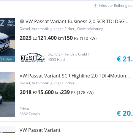
Infos zur Reihung d
VW Passat Variant Business 2,0 SCR TDI DSG |
NP: €...
Diesel, Automatik, gültiges Pickerl, Gewährleistung
2023
121.400
150
EZ
km
PS (110 kW)
Sitz KFZ - Handels GmbH
€ 21
4053 Haid
VW Passat Variant SCR Highline 2,0 TDI 4Motion
DSG
Diesel, Automatik, gültiges Pickerl
2018
15.600
239
EZ
km
PS (176 kW)
Privat
€ 20
8862 Einach
VW Passat Variant