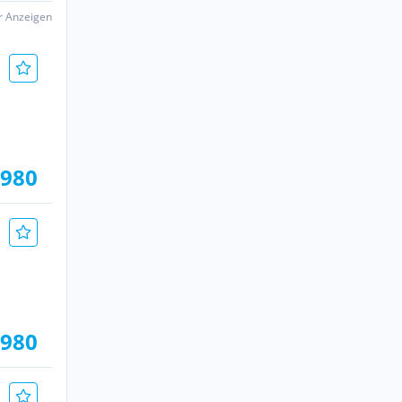
er Anzeigen
.980
.980