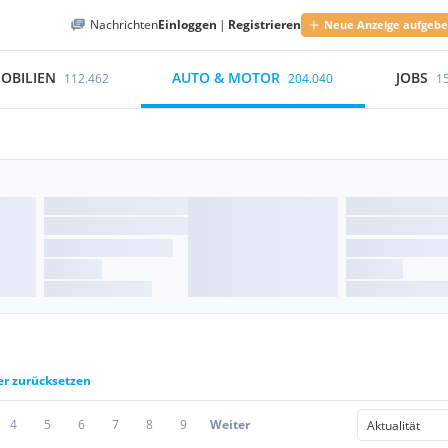
Nachrichten
Einloggen
|
Registrieren
Neue Anzeige aufgeb
OBILIEN
AUTO & MOTOR
JOBS
112.462
204.040
1
ter zurücksetzen
4
5
6
7
8
9
Weiter