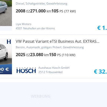
Diesel, Schaltgetriebe, Gewährleistung
2008
271.000
105
EZ
km
PS (77 kW)
Liya Motors
€ 1
4501 Neuhofen an der Krems
VW Passat Variant eTSI Business Aut. EXTRAS
SCHNÄP...
Benzin, Automatik, gültiges Pickerl, Gewährleistung
2025
23.080
150
EZ
km
PS (110 kW)
Autohaus Hösch GmbH
€ 32
2512 Tribuswinkel