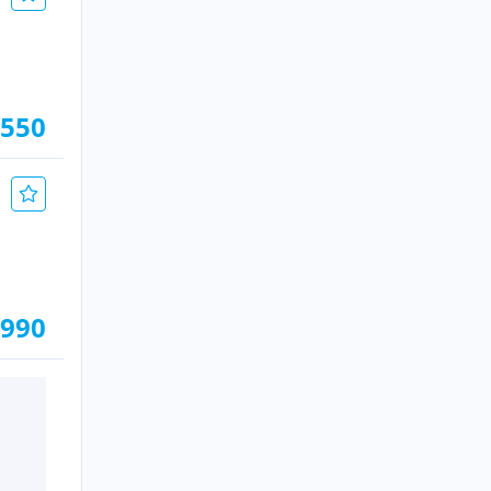
.550
.990