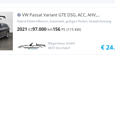
VW Passat Variant GTE DSG, ACC, AHV,
Unlimited-Pak...
Hybrid Elektro/Benzin, Automatik, gültiges Pickerl, Gewährleistung
2021
97.000
156
EZ
km
PS (115 kW)
Wagenhaus GmbH
€ 24
4655 Vorchdorf