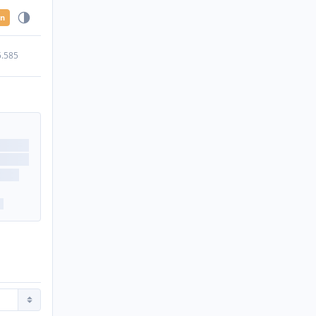
en
5.585