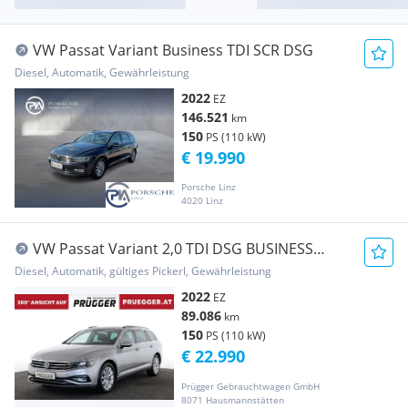
VW Passat Variant Business TDI SCR DSG
Diesel, Automatik, Gewährleistung
2022
EZ
146.521
km
150
PS (110 kW)
€ 19.990
Porsche Linz
4020 Linz
VW Passat Variant 2,0 TDI DSG BUSINESS
VIRTUAL NAV...
Diesel, Automatik, gültiges Pickerl, Gewährleistung
2022
EZ
89.086
km
150
PS (110 kW)
€ 22.990
Prügger Gebrauchtwagen GmbH
8071 Hausmannstätten