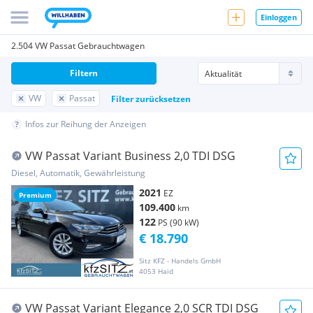
Einloggen
2.504 VW Passat Gebrauchtwagen
Filtern
VW
Passat
Filter zurücksetzen
Infos zur Reihung der Anzeigen
VW Passat Variant Business 2,0 TDI DSG
Diesel, Automatik, Gewährleistung
2021
EZ
Premium
109.400
km
122
PS (90 kW)
€ 18.790
Sitz KFZ - Handels GmbH
4053 Haid
VW Passat Variant Elegance 2,0 SCR TDI DSG