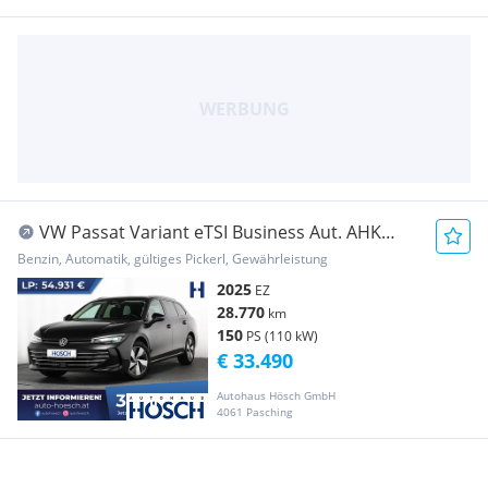
VW Passat Variant eTSI Business Aut. AHK
360° WINT...
Benzin, Automatik, gültiges Pickerl, Gewährleistung
2025
EZ
28.770
km
150
PS (110 kW)
€ 33.490
Autohaus Hösch GmbH
4061 Pasching