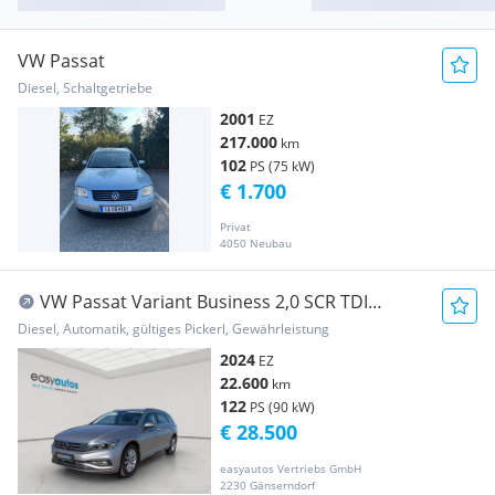
VW Passat
Diesel, Schaltgetriebe
2001
EZ
217.000
km
102
PS (75 kW)
€ 1.700
Privat
4050 Neubau
VW Passat Variant Business 2,0 SCR TDI
DSG;MATRIX;...
Diesel, Automatik, gültiges Pickerl, Gewährleistung
2024
EZ
22.600
km
122
PS (90 kW)
€ 28.500
easyautos Vertriebs GmbH
2230 Gänserndorf