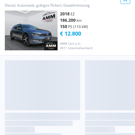
PICKERL NEU ...
Diesel, Automatik, gültiges Pickerl, Gewährleistung
2018
EZ
186.200
km
150
PS (110 kW)
€ 12.800
AMM Cars e.U.
3011 Untertullnerbach