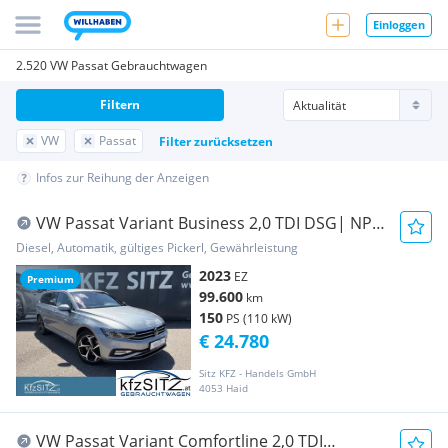
Einloggen
2.520 VW Passat Gebrauchtwagen
Filtern
VW
Passat
Filter zurücksetzen
Infos zur Reihung der Anzeigen
VW Passat Variant Business 2,0 TDI DSG| NP €
58.000
Diesel, Automatik, gültiges Pickerl, Gewährleistung
2023
EZ
Premium
99.600
km
150
PS (110 kW)
€ 24.780
Sitz KFZ - Handels GmbH
4053 Haid
VW Passat Variant Comfortline 2,0 TDI