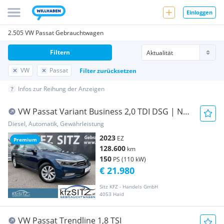
Einloggen
2.505 VW Passat Gebrauchtwagen
Filtern
VW
Passat
Filter zurücksetzen
Infos zur Reihung der Anzeigen
VW Passat Variant Business 2,0 TDI DSG | NP:
€58.000
Diesel, Automatik, Gewährleistung
2023
EZ
Premium
128.600
km
150
PS (110 kW)
€ 21.980
Sitz KFZ - Handels GmbH
4053 Haid
VW Passat Trendline 1,8 TSI