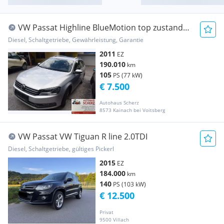
VW Passat Highline BlueMotion top zustand
pickerl neu
Diesel, Schaltgetriebe, Gewährleistung, Garantie
2011
EZ
190.010
km
105
PS (77 kW)
€ 7.500
Autohaus Scherz
8573 Kainach bei Voitsberg
VW Passat VW Tiguan R line 2.0TDI
Diesel, Schaltgetriebe, gültiges Pickerl
2015
EZ
184.000
km
140
PS (103 kW)
€ 12.500
Privat
9500 Villach