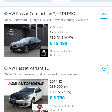
VW Passat Comfortline 2,0 TDI DSG
Diesel, Automatik, gültiges Pickerl, Gewährleistung, Garantie
2015
EZ
175.000
km
150
PS (110 kW)
€ 15.490
RE Automobile GmbH
4020 Linz
VW Passat Variant TDI
Diesel, Schaltgetriebe, gültiges Pickerl, Gewährleistung
2014
EZ
259.000
km
105
PS (77 kW)
€ 5.790
DB Automobile GmbH
4053 Haid