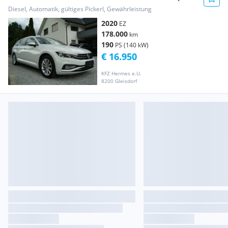
Matrix...
Diesel, Automatik, gültiges Pickerl, Gewährleistung
2020
EZ
178.000
km
190
PS (140 kW)
€ 16.950
KFZ Hermes e.U.
8200 Gleisdorf