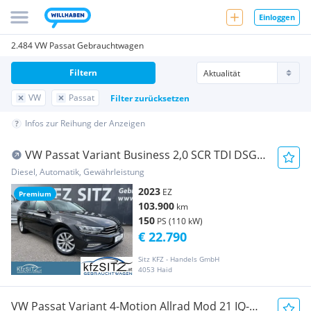
Einloggen
2.484 VW Passat Gebrauchtwagen
Filtern
VW
Passat
Filter zurücksetzen
Infos zur Reihung der Anzeigen
VW Passat Variant Business 2,0 SCR TDI DSG |
VIRTU...
Diesel, Automatik, Gewährleistung
2023
EZ
Premium
103.900
km
150
PS (110 kW)
€ 22.790
Sitz KFZ - Handels GmbH
4053 Haid
VW Passat Variant 4-Motion Allrad Mod 21 IQ-