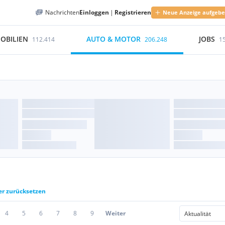
Nachrichten
Einloggen
|
Registrieren
Neue Anzeige aufgeb
OBILIEN
AUTO & MOTOR
JOBS
112.414
206.248
1
ter zurücksetzen
4
5
6
7
8
9
Weiter