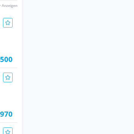
er Anzeigen
.500
.970