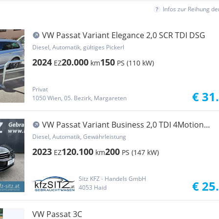
Infos zur Reihung d
VW Passat Variant Elegance 2,0 SCR TDI DSG
Diesel, Automatik, gültiges Pickerl
2024
20.000
150
EZ
km
PS (110 kW)
Privat
€ 31
1050 Wien, 05. Bezirk, Margareten
VW Passat Variant Business 2,0 TDI 4Motion
DSG
Diesel, Automatik, Gewährleistung
2023
120.100
200
EZ
km
PS (147 kW)
Sitz KFZ - Handels GmbH
€ 25
4053 Haid
VW Passat 3C