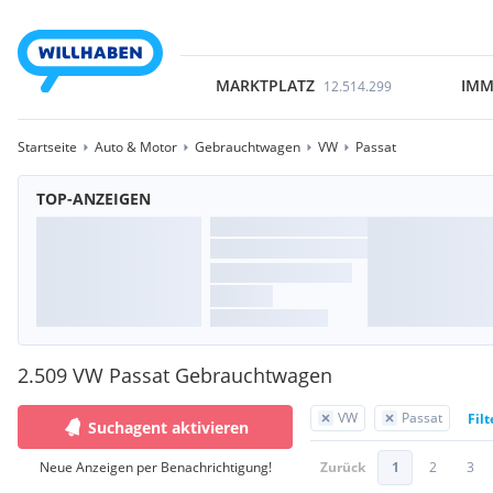
MARKTPLATZ
IMM
12.514.299
Startseite
Auto & Motor
Gebrauchtwagen
VW
Passat
TOP-ANZEIGEN
2.509 VW Passat Gebrauchtwagen
VW
Passat
Fil
Suchagent aktivieren
Neue Anzeigen per Benachrichtigung!
Zurück
1
2
3