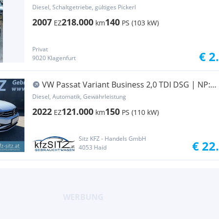
Diesel, Schaltgetriebe, gültiges Pickerl
2007
218.000
140
EZ
km
PS (103 kW)
Privat
€ 2
9020 Klagenfurt
VW Passat Variant Business 2,0 TDI DSG | NP:
€57.700
Diesel, Automatik, Gewährleistung
2022
121.000
150
EZ
km
PS (110 kW)
Sitz KFZ - Handels GmbH
€ 22
4053 Haid