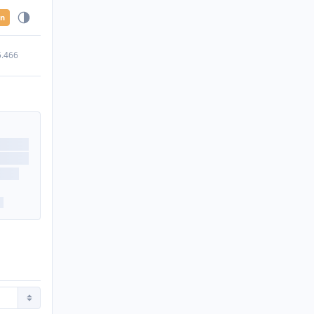
en
5.466