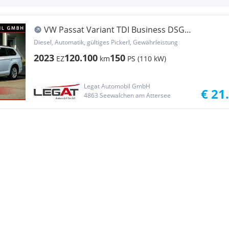
VW Passat Variant TDI Business DSG
*AHV*MEMORY*KAM...
Diesel, Automatik, gültiges Pickerl, Gewährleistung
2023
120.100
150
EZ
km
PS (110 kW)
Legat Automobil GmbH
€ 21
4863 Seewalchen am Attersee