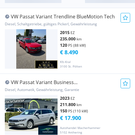
VW Passat Variant Trendline BlueMotion Tech
Diesel, Schaltgetriebe, gültiges Pickerl, Gewährleistung
2015
EZ
235.000
km
120
PS (88 kW)
€ 8.490
Kfz-Kral
3100 St. Pölten
VW Passat Variant Business
*ACC*KEY*MATRIX-LED*16''
Diesel, Automatik, Gewährleistung, Garantie
2023
EZ
211.800
km
150
PS (110 kW)
€ 17.900
Autohandel Macherhammer
5102 Anthering