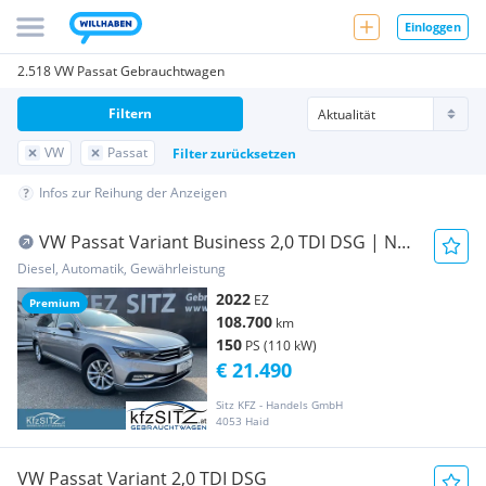
Einloggen
2.518 VW Passat Gebrauchtwagen
Filtern
VW
Passat
Filter zurücksetzen
Infos zur Reihung der Anzeigen
VW Passat Variant Business 2,0 TDI DSG | NP:
€53.400
Diesel, Automatik, Gewährleistung
2022
EZ
Premium
108.700
km
150
PS (110 kW)
€ 21.490
Sitz KFZ - Handels GmbH
4053 Haid
VW Passat Variant 2,0 TDI DSG