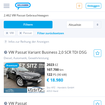
Einloggen
2.462 VW Passat Gebrauchtwagen
Filtern
VW
Passat
Filter zurücksetzen
Infos zur Reihung der Anzeigen
VW Passat Variant Business 2,0 SCR TDI DSG
Diesel, Automatik, Gewährleistung
2023
EZ
Premium
107.700
km
122
PS (90 kW)
€ 18.980
Sitz KFZ - Handels GmbH
4053 Haid
VW Passat