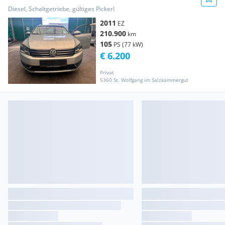
Diesel, Schaltgetriebe, gültiges Pickerl
2011
EZ
210.900
km
105
PS (77 kW)
€ 6.200
Privat
5360 St. Wolfgang im Salzkammergut