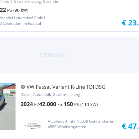
 Pickerl, Gewährleistung, Garantie
22
PS (90 kW)
ohandel Leitersdorf GmbH
€ 23
0 Leitersdorf im Raabtal
VW Passat Variant R-Line TDI DSG
Diesel, Automatik, Gewährleistung
2024
42.000
150
EZ
km
PS (110 kW)
Autohaus Almtal Rudolf Gundendorfer GmbH
€ 47
4580 Windischgarsten