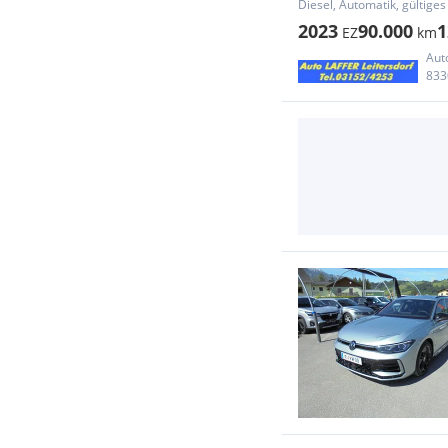
Diesel, Automatik, gültiges
2023
90.000
1
EZ
km
Aut
833