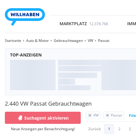
MARKTPLATZ
IMM
12.378.768
Startseite
Auto & Motor
Gebrauchtwagen
VW
Passat
TOP-ANZEIGEN
2.440 VW Passat Gebrauchtwagen
VW
Passat
Fil
Suchagent aktivieren
Neue Anzeigen per Benachrichtigung!
Zurück
1
2
3