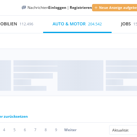
Nachrichten
Einloggen
|
Registrieren
Neue Anzeige aufgeb
OBILIEN
AUTO & MOTOR
JOBS
112.496
204.542
1
ter zurücksetzen
4
5
6
7
8
9
Weiter