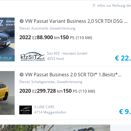
Infos zur Reihung d
VW Passat Variant Business 2,0 SCR TDI DSG |
VIRTU...
Diesel, Automatik, Gewährleistung
2022
88.900
150
EZ
km
PS (110 kW)
Sitz KFZ - Handels GmbH
€ 22
4053 Haid
VW Passat Business 2.0 SCR TDI* 1.Besitz*
Navi* Ko...
Diesel, Schaltgetriebe, Gewährleistung
2020
299.728
150
EZ
km
PS (110 kW)
X-LINE CARS
€ 9
4714 Meggenhofen