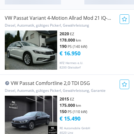
VW Passat Variant 4-Motion Allrad Mod 21 IQ-
Matrix...
Diesel, Automatik, gültiges Pickerl, Gewährleistung
2020
EZ
178.000
km
190
PS (140 kW)
€ 16.950
KFZ Hermes e.U.
8200 Gleisdorf
VW Passat Comfortline 2,0 TDI DSG
Diesel, Automatik, gültiges Pickerl, Gewährleistung, Garantie
2015
EZ
175.000
km
150
PS (110 kW)
€ 15.490
RE Automobile GmbH
4020 Linz