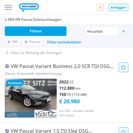
Einloggen
2.484 VW Passat Gebrauchtwagen
Filtern
VW
Passat
Filter zurücksetzen
Infos zur Reihung der Anzeigen
VW Passat Variant Business 2,0 SCR TDI DSG |
AHK
Diesel, Automatik, Gewährleistung
2022
EZ
Premium
112.800
km
150
PS (110 kW)
€ 20.980
Sitz KFZ - Handels GmbH
4053 Haid
VW Passat Variant 1.5 TSI Eleg DSG