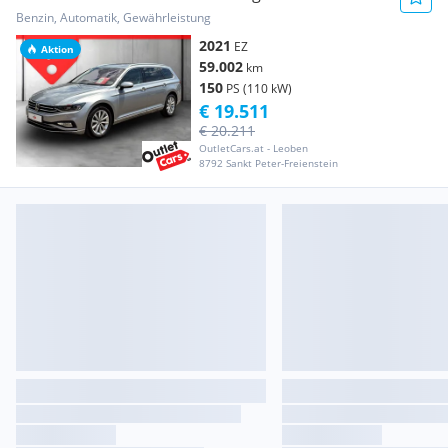
ASSIST+MATRIX+RF
Benzin, Automatik, Gewährleistung
2021
EZ
Aktion
59.002
km
150
PS (110 kW)
€ 19.511
€ 20.211
OutletCars.at - Leoben
8792 Sankt Peter-Freienstein