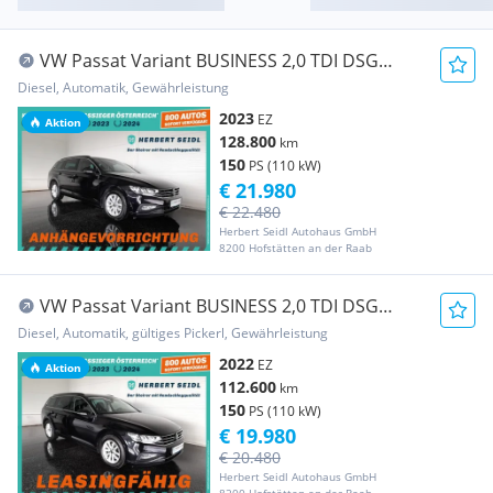
VW Passat Variant BUSINESS 2,0 TDI DSG
*VOLL-LED /...
Diesel, Automatik, Gewährleistung
2023
EZ
Aktion
128.800
km
150
PS (110 kW)
€ 21.980
€ 22.480
Herbert Seidl Autohaus GmbH
8200 Hofstätten an der Raab
VW Passat Variant BUSINESS 2,0 TDI DSG
*VOLL-LED M...
Diesel, Automatik, gültiges Pickerl, Gewährleistung
2022
EZ
Aktion
112.600
km
150
PS (110 kW)
€ 19.980
€ 20.480
Herbert Seidl Autohaus GmbH