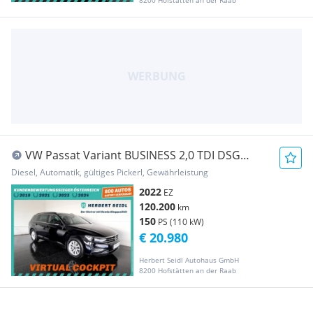
8200 Hofstätten an der Raab
VW Passat Variant BUSINESS 2,0 TDI DSG
*MATRIX-LED...
Diesel, Automatik, gültiges Pickerl, Gewährleistung
2022
EZ
120.200
km
150
PS (110 kW)
€ 20.980
Herbert Seidl Autohaus GmbH
8200 Hofstätten an der Raab