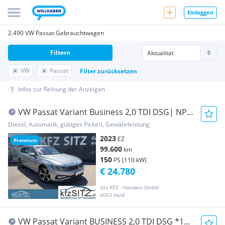
Einloggen
2.490 VW Passat Gebrauchtwagen
Filtern
VW
Passat
Filter zurücksetzen
Infos zur Reihung der Anzeigen
VW Passat Variant Business 2,0 TDI DSG| NP €
58.000
Diesel, Automatik, gültiges Pickerl, Gewährleistung
2023
EZ
Premium
99.600
km
150
PS (110 kW)
€ 24.780
Sitz KFZ - Handels GmbH
4053 Haid
VW Passat Variant BUSINESS 2,0 TDI DSG *17