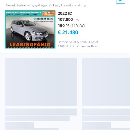
ZOLL / ...
Diesel, Automatik, gültiges Pickerl, Gewährleistung
2022
EZ
107.800
km
150
PS (110 kW)
€ 21.480
Herbert Seidl Autohaus GmbH
8200 Hofstätten an der Raab