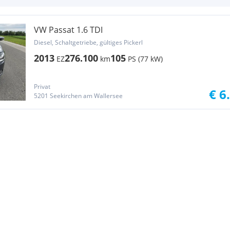
VW Passat 1.6 TDI
Diesel, Schaltgetriebe, gültiges Pickerl
2013
276.100
105
EZ
km
PS (77 kW)
Privat
€ 6
5201 Seekirchen am Wallersee