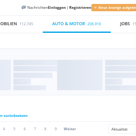
Nachrichten
Einloggen
|
Registrieren
Neue Anzeige aufgeb
OBILIEN
AUTO & MOTOR
JOBS
112.745
206.910
1
ter zurücksetzen
4
5
6
7
8
9
Weiter