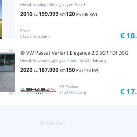
Diesel, Schaltgetriebe, gültiges Pickerl
2016
199.999
120
EZ
km
PS (88 kW)
Privat
€ 10
5123 Überackern
VW Passat Variant Elegance 2,0 SCR TDI DSG
Diesel, Automatik, gültiges Pickerl, Gewährleistung
2020
187.000
150
EZ
km
PS (110 kW)
Kfz Shabani
€ 17
9400 Wolfsberg