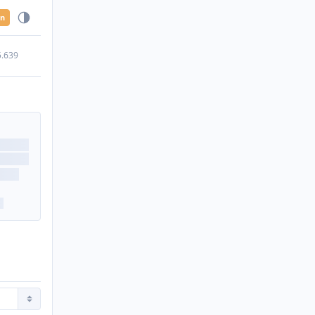
en
5.639