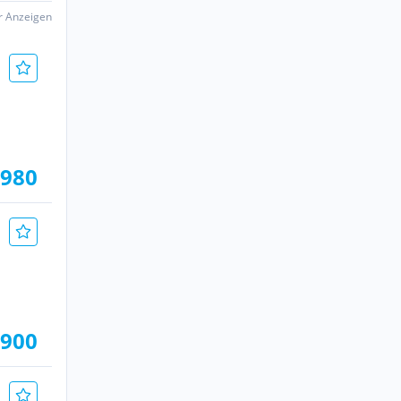
er Anzeigen
.980
.900