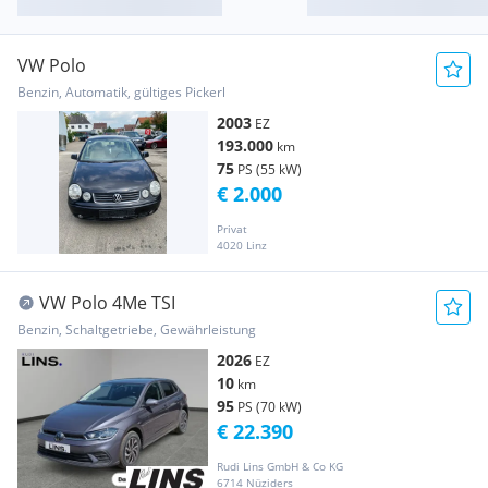
VW Polo
Benzin, Automatik, gültiges Pickerl
2003
EZ
193.000
km
75
PS (55 kW)
€ 2.000
Privat
4020 Linz
VW Polo 4Me TSI
Benzin, Schaltgetriebe, Gewährleistung
2026
EZ
10
km
95
PS (70 kW)
€ 22.390
Rudi Lins GmbH & Co KG
6714 Nüziders