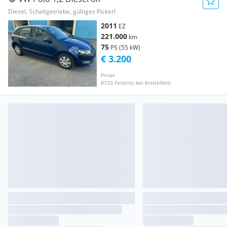
Diesel, Schaltgetriebe, gültiges Pickerl
2011
EZ
221.000
km
75
PS (55 kW)
€ 3.200
Privat
8733 Feistritz bei Knittelfeld