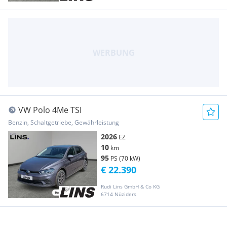
VW Polo 4Me TSI
Benzin, Schaltgetriebe, Gewährleistung
2026
EZ
10
km
95
PS (70 kW)
€ 22.390
Rudi Lins GmbH & Co KG
6714 Nüziders