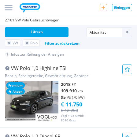
Einloggen
2.101 VW Polo Gebrauchtwagen
Filtern
VW
Polo
Filter zurücksetzen
Infos zur Reihung der Anzeigen
VW Polo 1,0 Highline TSI
Benzin, Schaltgetriebe, Gewährleistung, Garantie
2018
EZ
Premium
109.910
km
Aktion
95
PS (70 kW)
€ 11.750
€ 12.250
Vogl + Co GmbH
8010 Graz
VW Polo 1,2 Diesel 6R