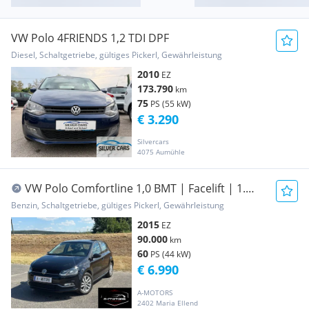
VW Polo 4FRIENDS 1,2 TDI DPF
Diesel, Schaltgetriebe, gültiges Pickerl, Gewährleistung
2010
EZ
173.790
km
75
PS (55 kW)
€ 3.290
Silvercars
4075 Aumühle
VW Polo Comfortline 1,0 BMT | Facelift | 1.
Besitz...
Benzin, Schaltgetriebe, gültiges Pickerl, Gewährleistung
2015
EZ
90.000
km
60
PS (44 kW)
€ 6.990
A-MOTORS
2402 Maria Ellend