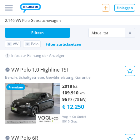
Einloggen
2.146 VW Polo Gebrauchtwagen
Filtern
VW
Polo
Filter zurücksetzen
Infos zur Reihung der Anzeigen
VW Polo 1,0 Highline TSI
Benzin, Schaltgetriebe, Gewährleistung, Garantie
2018
EZ
Premium
109.910
km
95
PS (70 kW)
€ 12.250
Vogl + Co GmbH
8010 Graz
VW Polo 6R