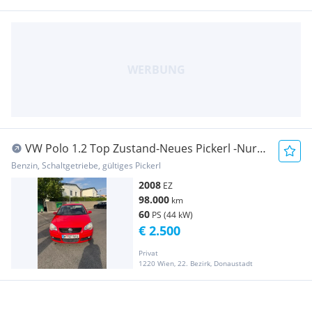
VW Polo 1.2 Top Zustand-Neues Pickerl -Nur
98.000Km!
Benzin, Schaltgetriebe, gültiges Pickerl
2008
EZ
98.000
km
60
PS (44 kW)
€ 2.500
Privat
1220 Wien, 22. Bezirk, Donaustadt