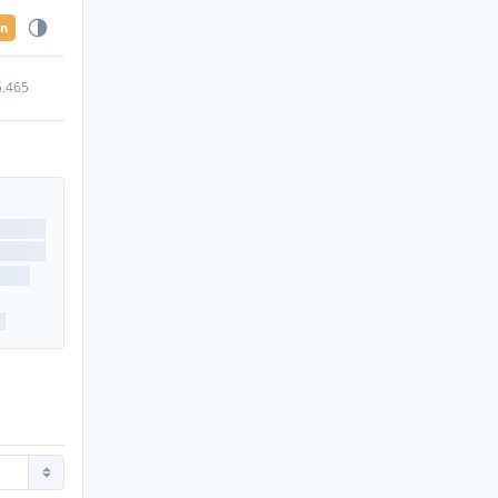
en
5.465