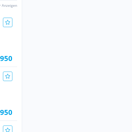
er Anzeigen
.950
.950