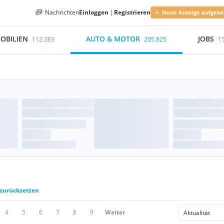
Nachrichten
Einloggen
|
Registrieren
Neue Anzeige aufgeb
OBILIEN
AUTO & MOTOR
JOBS
112.383
205.825
1
 zurücksetzen
4
5
6
7
8
9
Weiter