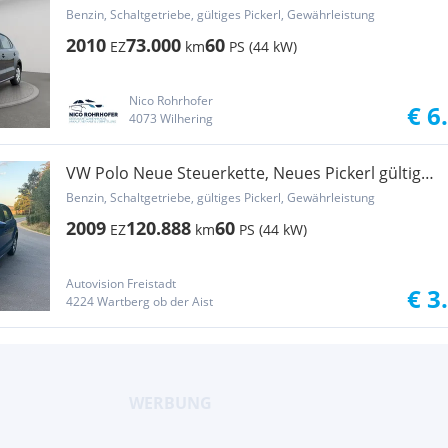
Benzin, Schaltgetriebe, gültiges Pickerl, Gewährleistung
2010
73.000
60
EZ
km
PS (44 kW)
Nico Rohrhofer
€ 6
4073 Wilhering
VW Polo Neue Steuerkette, Neues Pickerl gültig
bi...
Benzin, Schaltgetriebe, gültiges Pickerl, Gewährleistung
2009
120.888
60
EZ
km
PS (44 kW)
Autovision Freistadt
€ 3
4224 Wartberg ob der Aist