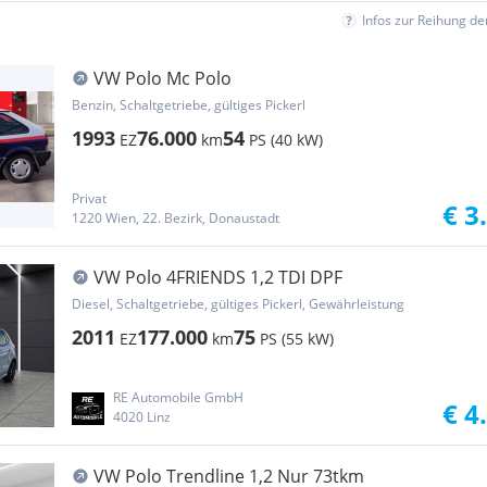
Infos zur Reihung d
VW Polo Mc Polo
Benzin, Schaltgetriebe, gültiges Pickerl
1993
76.000
54
EZ
km
PS (40 kW)
Privat
€ 3
1220 Wien, 22. Bezirk, Donaustadt
VW Polo 4FRIENDS 1,2 TDI DPF
Diesel, Schaltgetriebe, gültiges Pickerl, Gewährleistung
2011
177.000
75
EZ
km
PS (55 kW)
RE Automobile GmbH
€ 4
4020 Linz
VW Polo Trendline 1,2 Nur 73tkm