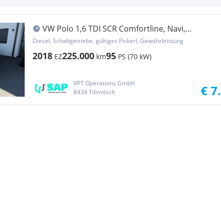
VW Polo 1,6 TDI SCR Comfortline, Navi,
Klimatronic...
Diesel, Schaltgetriebe, gültiges Pickerl, Gewährleistung
2018
225.000
95
EZ
km
PS (70 kW)
VPT Operations GmbH
€ 7
8434 Tillmitsch