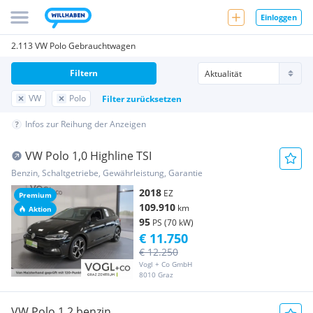
Einloggen
2.113 VW Polo Gebrauchtwagen
Filtern
VW
Polo
Filter zurücksetzen
Infos zur Reihung der Anzeigen
VW Polo 1,0 Highline TSI
Benzin, Schaltgetriebe, Gewährleistung, Garantie
2018
EZ
Premium
109.910
km
Aktion
95
PS (70 kW)
€ 11.750
€ 12.250
Vogl + Co GmbH
8010 Graz
VW Polo 1.2 benzin