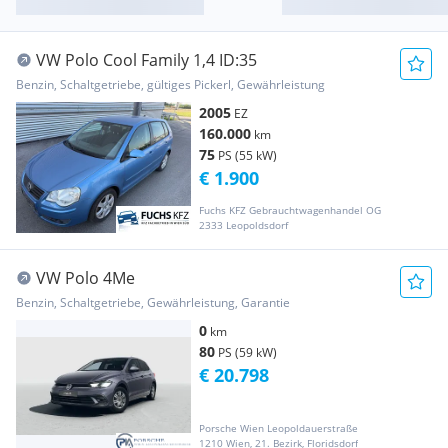
VW Polo Cool Family 1,4 ID:35
Benzin, Schaltgetriebe, gültiges Pickerl, Gewährleistung
2005
EZ
160.000
km
75
PS (55 kW)
€ 1.900
Fuchs KFZ Gebrauchtwagenhandel OG
2333 Leopoldsdorf
VW Polo 4Me
Benzin, Schaltgetriebe, Gewährleistung, Garantie
0
km
80
PS (59 kW)
€ 20.798
Porsche Wien Leopoldauerstraße
1210 Wien, 21. Bezirk, Floridsdorf