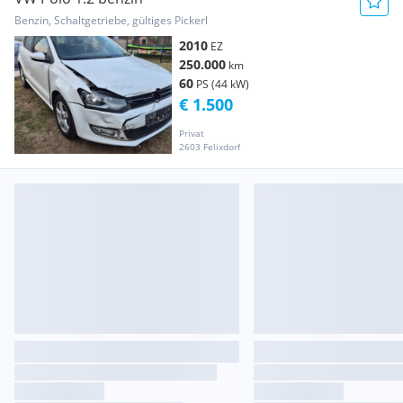
Benzin, Schaltgetriebe, gültiges Pickerl
2010
EZ
250.000
km
60
PS (44 kW)
€ 1.500
Privat
2603 Felixdorf