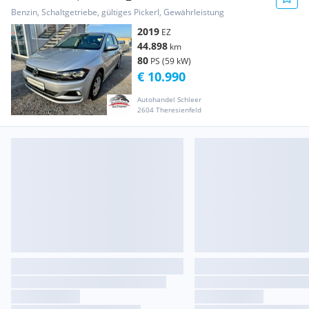
Benzin, Schaltgetriebe, gültiges Pickerl, Gewährleistung
2019
EZ
44.898
km
80
PS (59 kW)
€ 10.990
Autohandel Schleer
2604 Theresienfeld