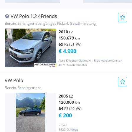
VW Polo 1.2 4Friends
Benzin, Schaltgetriebe, gültiges Pickerl, Gewährleistung
2010
EZ
150.679
km
69
PS (51 kW)
€ 4.990
Auto Kriegner GesmbH | Ried-Aurolzmünster
4971 Aurolzmünster
VW Polo
Benzin, Schaltgetriebe
2005
EZ
120.000
km
54
PS (40 kW)
€ 200
Privat
5622 Goldegg