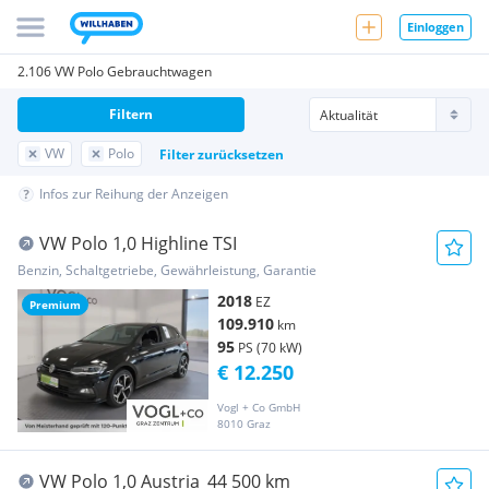
Einloggen
2.106 VW Polo Gebrauchtwagen
Filtern
VW
Polo
Filter zurücksetzen
Infos zur Reihung der Anzeigen
VW Polo 1,0 Highline TSI
Benzin, Schaltgetriebe, Gewährleistung, Garantie
2018
EZ
Premium
109.910
km
95
PS (70 kW)
€ 12.250
Vogl + Co GmbH
8010 Graz
VW Polo 1,0 Austria_44 500 km