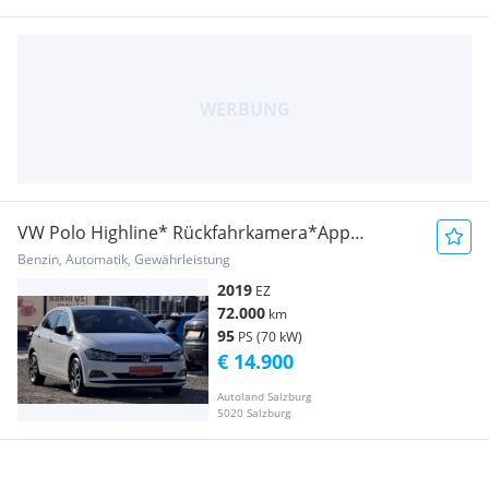
VW Polo Highline* Rückfahrkamera*App
Connect*
Benzin, Automatik, Gewährleistung
2019
EZ
72.000
km
95
PS (70 kW)
€ 14.900
Autoland Salzburg
5020 Salzburg