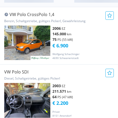
VW Polo CrossPolo 1,4
Benzin, Schaltgetriebe, gültiges Pickerl, Gewährleistung
2006
EZ
145.000
km
75
PS (55 kW)
€ 6.900
Wolfgang Schachinger
4690 Schwanenstadt
VW Polo SDI
Diesel, Schaltgetriebe, gültiges Pickerl
2003
EZ
211.571
km
64
PS (47 kW)
€ 2.200
Privat
8151 Attendorf