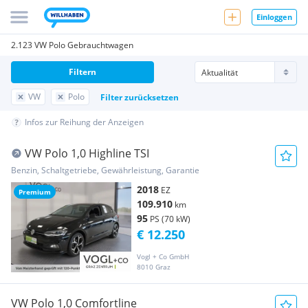
Einloggen
2.123 VW Polo Gebrauchtwagen
Filtern
VW
Polo
Filter zurücksetzen
Infos zur Reihung der Anzeigen
VW Polo 1,0 Highline TSI
Benzin, Schaltgetriebe, Gewährleistung, Garantie
2018
EZ
Premium
109.910
km
95
PS (70 kW)
€ 12.250
Vogl + Co GmbH
8010 Graz
VW Polo 1,0 Comfortline