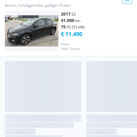
Benzin, Schaltgetriebe, gültiges Pickerl
2017
EZ
41.000
km
75
PS (55 kW)
€ 11.490
Privat
5400 Taxach