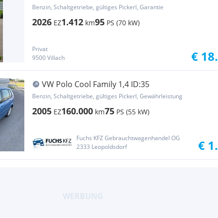
Benzin, Schaltgetriebe, gültiges Pickerl, Garantie
2026
1.412
95
EZ
km
PS (70 kW)
Privat
€ 18
9500 Villach
VW Polo Cool Family 1,4 ID:35
Benzin, Schaltgetriebe, gültiges Pickerl, Gewährleistung
2005
160.000
75
EZ
km
PS (55 kW)
Fuchs KFZ Gebrauchtwagenhandel OG
€ 1
2333 Leopoldsdorf