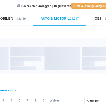
Nachrichten
Einloggen
|
Registrieren
Neue Anzeige aufgeb
OBILIEN
AUTO & MOTOR
JOBS
112.439
204.547
1
 zurücksetzen
4
5
6
7
8
9
Weiter