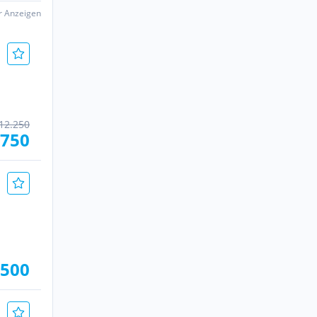
er Anzeigen
12.250
.750
.500