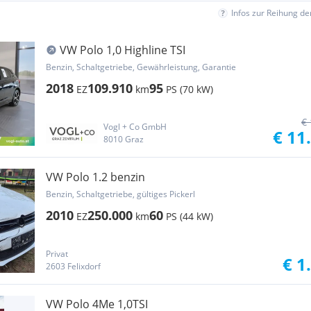
Infos zur Reihung d
VW Polo 1,0 Highline TSI
Benzin, Schaltgetriebe, Gewährleistung, Garantie
2018
109.910
95
EZ
km
PS (70 kW)
€ 
Vogl + Co GmbH
€ 11
8010 Graz
VW Polo 1.2 benzin
Benzin, Schaltgetriebe, gültiges Pickerl
2010
250.000
60
EZ
km
PS (44 kW)
Privat
€ 1
2603 Felixdorf
VW Polo 4Me 1,0TSI