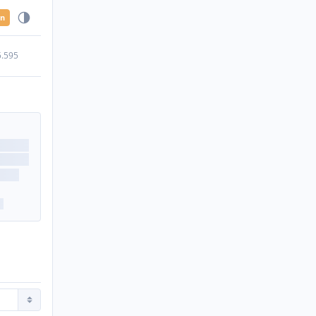
en
5.595