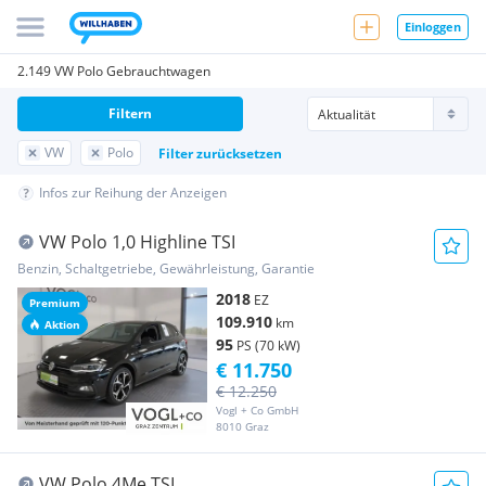
Einloggen
2.149 VW Polo Gebrauchtwagen
Filtern
VW
Polo
Filter zurücksetzen
Infos zur Reihung der Anzeigen
VW Polo 1,0 Highline TSI
Benzin, Schaltgetriebe, Gewährleistung, Garantie
2018
EZ
Premium
109.910
km
Aktion
95
PS (70 kW)
€ 11.750
€ 12.250
Vogl + Co GmbH
8010 Graz
VW Polo 4Me TSI