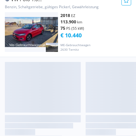
CL*TEMPOMAT/PDC/SHZG/KLIMA/ALUFELGEN*
Benzin, Schaltgetriebe, gültiges Pickerl, Gewährleistung
2018
EZ
113.900
km
75
PS (55 kW)
€ 10.440
ME-Gebrauchtwagen
2630 Ternitz