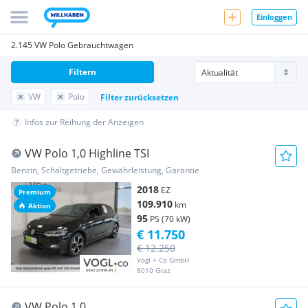
Einloggen
2.145 VW Polo Gebrauchtwagen
Filtern
VW
Polo
Filter zurücksetzen
Infos zur Reihung der Anzeigen
VW Polo 1,0 Highline TSI
Benzin, Schaltgetriebe, Gewährleistung, Garantie
2018
EZ
Premium
109.910
km
Aktion
95
PS (70 kW)
€ 11.750
€ 12.250
Vogl + Co GmbH
8010 Graz
VW Polo 1.0