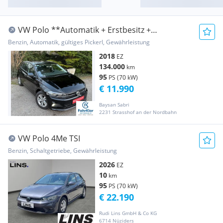
VW Polo **Automatik + Erstbesitz +
Serviceheft**
Benzin, Automatik, gültiges Pickerl, Gewährleistung
2018
EZ
134.000
km
95
PS (70 kW)
€ 11.990
Baysan Sabri
2231 Strasshof an der Nordbahn
VW Polo 4Me TSI
Benzin, Schaltgetriebe, Gewährleistung
2026
EZ
10
km
95
PS (70 kW)
€ 22.190
Rudi Lins GmbH & Co KG
6714 Nüziders