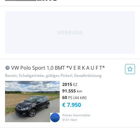
VW Polo Sport 1,0 BMT *V E R K A U F T*
Benzin, Schaltgetriebe, gültiges Pickerl, Gewährleistung
2015
EZ
91.555
km
60
PS (44 kW)
€ 7.950
Prosev Automobile
3151 Hart