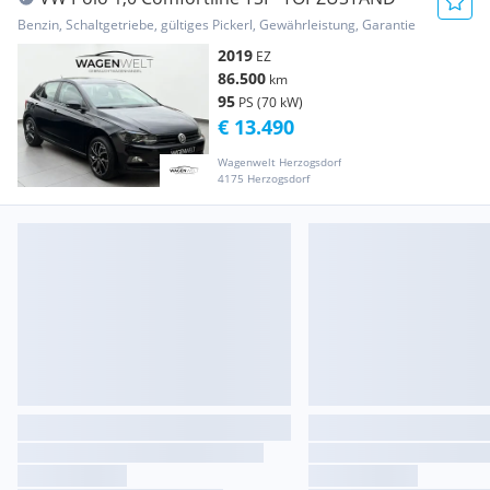
Benzin, Schaltgetriebe, gültiges Pickerl, Gewährleistung, Garantie
2019
EZ
86.500
km
95
PS (70 kW)
€ 13.490
Wagenwelt Herzogsdorf
4175 Herzogsdorf