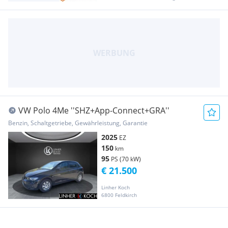
VW Polo 4Me ''SHZ+App-Connect+GRA''
Benzin, Schaltgetriebe, Gewährleistung, Garantie
2025
EZ
150
km
95
PS (70 kW)
€ 21.500
Linher Koch
6800 Feldkirch