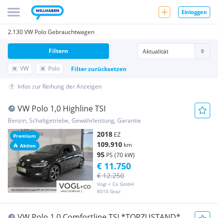
Einloggen
2.130 VW Polo Gebrauchtwagen
Filtern
VW
Polo
Filter zurücksetzen
Infos zur Reihung der Anzeigen
VW Polo 1,0 Highline TSI
Benzin, Schaltgetriebe, Gewährleistung, Garantie
2018
EZ
Premium
109.910
km
Aktion
95
PS (70 kW)
€ 11.750
€ 12.250
Vogl + Co GmbH
8010 Graz
VW Polo 1,0 Comfortline TSI *TOPZUSTAND*