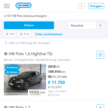
Einloggen
2.107 VW Polo Gebrauchtwagen
Filtern
VW
Polo
Filter zurücksetzen
Infos zur Reihung der Anzeigen
VW Polo 1,0 Highline TSI
Benzin, Schaltgetriebe, Gewährleistung, Garantie
2018
EZ
Premium
109.910
km
Aktion
95
PS (70 kW)
€ 11.750
€ 12.250
Vogl + Co GmbH
8010 Graz
VW Polo 1.2