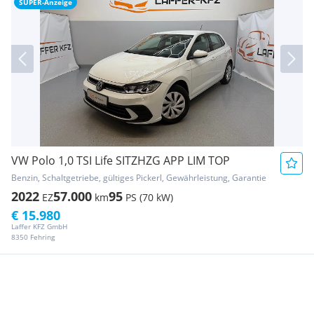
SUPER-Anzeige
VW Polo 1,0 TSI Life SITZHZG APP LIM TOP
Benzin, Schaltgetriebe, gültiges Pickerl, Gewährleistung, Garantie
2022
57.000
95
EZ
km
PS (70 kW)
€ 15.980
Laffer KFZ GmbH
8350 Fehring