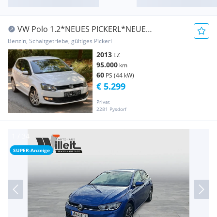
VW Polo 1.2*NEUES PICKERL*NEUE
STEUERKETTE*
Benzin, Schaltgetriebe, gültiges Pickerl
2013
EZ
95.000
km
60
PS (44 kW)
€ 5.299
Privat
2281 Pysdorf
SUPER-Anzeige