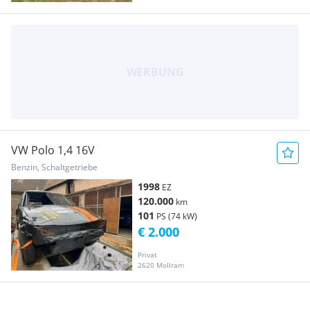
VW Polo 1,4 16V
Benzin, Schaltgetriebe
1998
EZ
120.000
km
101
PS (74 kW)
€ 2.000
Privat
2620 Mollram