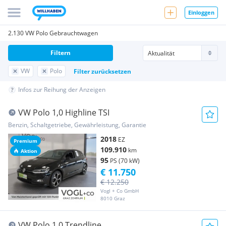
Einloggen
2.130 VW Polo Gebrauchtwagen
Filtern
VW
Polo
Filter zurücksetzen
Infos zur Reihung der Anzeigen
VW Polo 1,0 Highline TSI
Benzin, Schaltgetriebe, Gewährleistung, Garantie
2018
EZ
Premium
109.910
km
Aktion
95
PS (70 kW)
€ 11.750
€ 12.250
Vogl + Co GmbH
8010 Graz
VW Polo 1,0 Trendline