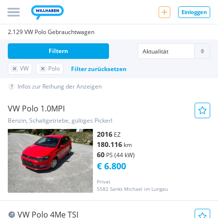
Einloggen
2.129 VW Polo Gebrauchtwagen
Filtern
VW
Polo
Filter zurücksetzen
Infos zur Reihung der Anzeigen
VW Polo 1.0MPI
Benzin, Schaltgetriebe, gültiges Pickerl
2016
EZ
180.116
km
60
PS (44 kW)
€ 6.800
Privat
5582 Sankt Michael im Lungau
VW Polo 4Me TSI