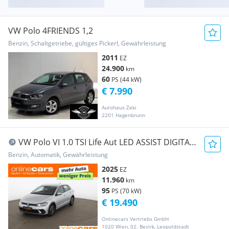
VW Polo 4FRIENDS 1,2
Benzin, Schaltgetriebe, gültiges Pickerl, Gewährleistung
2011
EZ
24.900
km
60
PS (44 kW)
€ 7.990
Autohaus Zeki
2201 Hagenbrunn
VW Polo VI 1.0 TSI Life Aut LED ASSIST DIGITAL-
TACH
Benzin, Automatik, Gewährleistung
2025
EZ
11.960
km
95
PS (70 kW)
€ 19.490
Onlinecars Vertriebs GmbH
1020 Wien, 02. Bezirk, Leopoldstadt