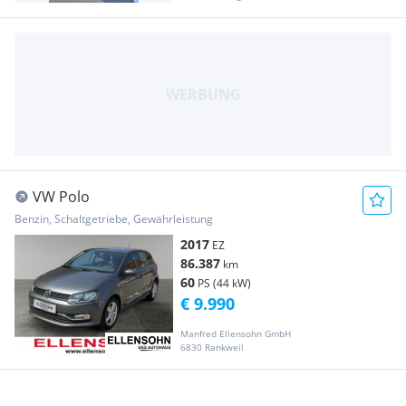
VW Polo
Benzin, Schaltgetriebe, Gewährleistung
2017
EZ
86.387
km
60
PS (44 kW)
€ 9.990
Manfred Ellensohn GmbH
6830 Rankweil