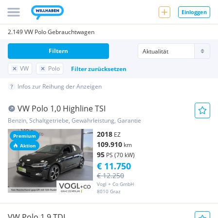
Einloggen
2.149 VW Polo Gebrauchtwagen
Filtern
VW
Polo
Filter zurücksetzen
Infos zur Reihung der Anzeigen
VW Polo 1,0 Highline TSI
Benzin, Schaltgetriebe, Gewährleistung, Garantie
2018
EZ
Premium
109.910
km
Aktion
95
PS (70 kW)
€ 11.750
€ 12.250
Vogl + Co GmbH
8010 Graz
VW Polo 1.9 TDI