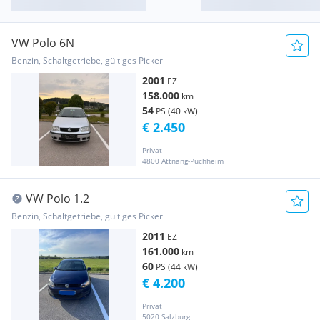
VW Polo 6N
Benzin, Schaltgetriebe, gültiges Pickerl
2001
EZ
158.000
km
54
PS (40 kW)
€ 2.450
Privat
4800 Attnang-Puchheim
VW Polo 1.2
Benzin, Schaltgetriebe, gültiges Pickerl
2011
EZ
161.000
km
60
PS (44 kW)
€ 4.200
Privat
5020 Salzburg