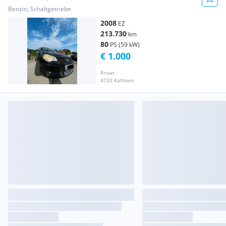
Benzin, Schaltgetriebe
2008
EZ
213.730
km
80
PS (59 kW)
€ 1.000
Privat
4720 Kallham