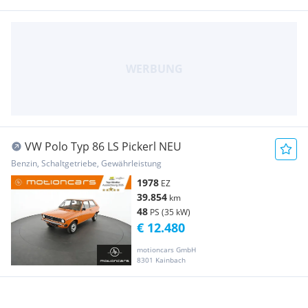
VW Polo Typ 86 LS Pickerl NEU
Benzin, Schaltgetriebe, Gewährleistung
1978
EZ
39.854
km
48
PS (35 kW)
€ 12.480
motioncars GmbH
8301 Kainbach