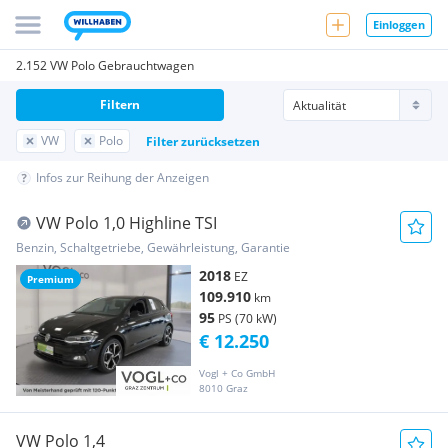
Einloggen
2.152 VW Polo Gebrauchtwagen
Filtern
VW
Polo
Filter zurücksetzen
Infos zur Reihung der Anzeigen
VW Polo 1,0 Highline TSI
Benzin, Schaltgetriebe, Gewährleistung, Garantie
2018
EZ
Premium
109.910
km
95
PS (70 kW)
€ 12.250
Vogl + Co GmbH
8010 Graz
VW Polo 1,4