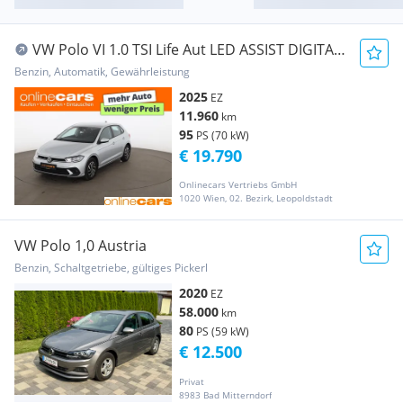
VW Polo VI 1.0 TSI Life Aut LED ASSIST DIGITAL-
TACH
Benzin, Automatik, Gewährleistung
2025
EZ
11.960
km
95
PS (70 kW)
€ 19.790
Onlinecars Vertriebs GmbH
1020 Wien, 02. Bezirk, Leopoldstadt
VW Polo 1,0 Austria
Benzin, Schaltgetriebe, gültiges Pickerl
2020
EZ
58.000
km
80
PS (59 kW)
€ 12.500
Privat
8983 Bad Mitterndorf