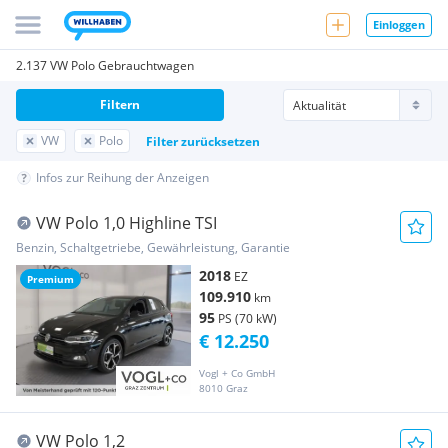
Einloggen
2.137 VW Polo Gebrauchtwagen
Filtern
VW
Polo
Filter zurücksetzen
Infos zur Reihung der Anzeigen
VW Polo 1,0 Highline TSI
Benzin, Schaltgetriebe, Gewährleistung, Garantie
2018
EZ
Premium
109.910
km
95
PS (70 kW)
€ 12.250
Vogl + Co GmbH
8010 Graz
VW Polo 1,2