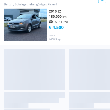
Benzin, Schaltgetriebe, gültiges Pickerl
2010
EZ
180.000
km
60
PS (44 kW)
€ 4.500
Privat
4400 Steyr