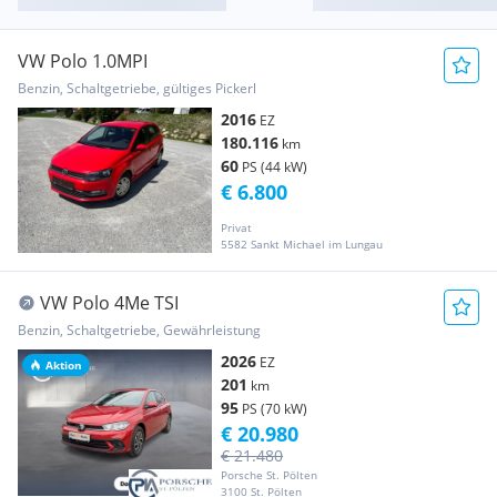
VW Polo 1.0MPI
Benzin, Schaltgetriebe, gültiges Pickerl
2016
EZ
180.116
km
60
PS (44 kW)
€ 6.800
Privat
5582 Sankt Michael im Lungau
VW Polo 4Me TSI
Benzin, Schaltgetriebe, Gewährleistung
2026
EZ
Aktion
201
km
95
PS (70 kW)
€ 20.980
€ 21.480
Porsche St. Pölten
3100 St. Pölten