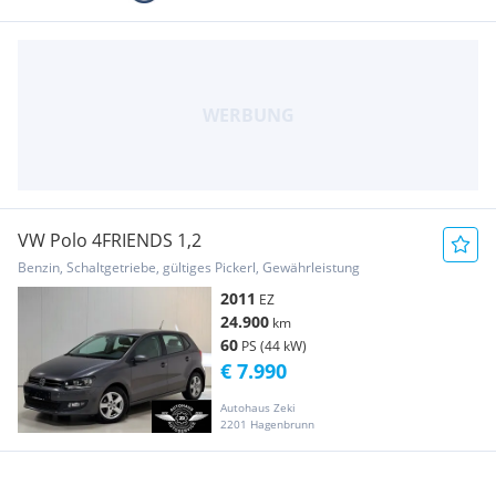
VW Polo 4FRIENDS 1,2
Benzin, Schaltgetriebe, gültiges Pickerl, Gewährleistung
2011
EZ
24.900
km
60
PS (44 kW)
€ 7.990
Autohaus Zeki
2201 Hagenbrunn