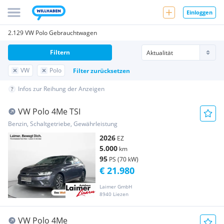
Einloggen
2.129 VW Polo Gebrauchtwagen
Filtern
VW
Polo
Filter zurücksetzen
Infos zur Reihung der Anzeigen
VW Polo 4Me TSI
Benzin, Schaltgetriebe, Gewährleistung
2026
EZ
5.000
km
95
PS (70 kW)
€ 21.980
Laimer GmbH
8940 Liezen
VW Polo 4Me