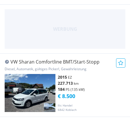
VW Sharan Comfortline BMT/Start-Stopp
Diesel, Automatik, gültiges Pickerl, Gewährleistung
2015
EZ
227.713
km
184
PS (135 kW)
€ 8.500
Ilic Handel
6842 Koblach