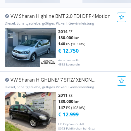
VW Sharan Highline BMT 2,0 TDI DPF 4Motion
Diesel, Schaltgetriebe, gültiges Pickerl, Gewährleistung
2014
EZ
180.000
km
140
PS (103 kW)
€ 12.750
Auto Emin e.U.
4592 Leonstein
VW Sharan HIGHLINE/ 7 SITZ/ XENON
/PANORAMA/ LEDER...
Diesel, Schaltgetriebe, gültiges Pickerl, Gewährleistung
2011
EZ
139.000
km
147
PS (108 kW)
€ 12.999
HD CityCars GmbH
8073 Feldkirchen bei Graz