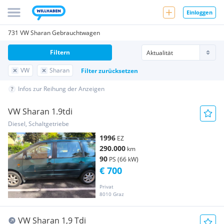
Einloggen
731 VW Sharan Gebrauchtwagen
Filtern
VW
Sharan
Filter zurücksetzen
Infos zur Reihung der Anzeigen
VW Sharan 1.9tdi
Diesel, Schaltgetriebe
1996
EZ
290.000
km
90
PS (66 kW)
€ 700
Privat
8010 Graz
VW Sharan 1,9 Tdi