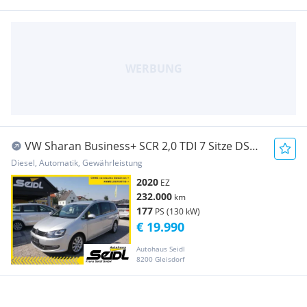
VW Sharan Business+ SCR 2,0 TDI 7 Sitze DSG
4Motio...
Diesel, Automatik, Gewährleistung
2020
EZ
232.000
km
177
PS (130 kW)
€ 19.990
Autohaus Seidl
8200 Gleisdorf