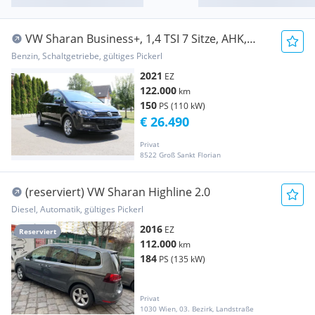
VW Sharan Business+, 1,4 TSI 7 Sitze, AHK,
Navi, Xenon
Benzin, Schaltgetriebe, gültiges Pickerl
2021
EZ
122.000
km
150
PS (110 kW)
€ 26.490
Privat
8522 Groß Sankt Florian
(reserviert) VW Sharan Highline 2.0
Diesel, Automatik, gültiges Pickerl
2016
EZ
Reserviert
112.000
km
184
PS (135 kW)
Privat
1030 Wien, 03. Bezirk, Landstraße