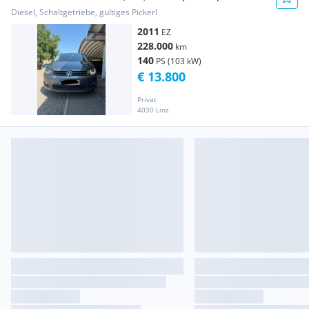
Diesel, Schaltgetriebe, gültiges Pickerl
2011
EZ
228.000
km
140
PS (103 kW)
€ 13.800
Privat
4030 Linz