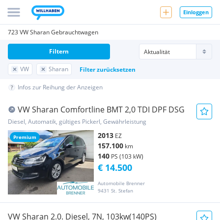
Einloggen
723 VW Sharan Gebrauchtwagen
Filtern
VW
Sharan
Filter zurücksetzen
Infos zur Reihung der Anzeigen
VW Sharan Comfortline BMT 2,0 TDI DPF DSG
Diesel, Automatik, gültiges Pickerl, Gewährleistung
2013
EZ
Premium
157.100
km
140
PS (103 kW)
€ 14.500
Automobile Brenner
9431 St. Stefan
VW Sharan 2.0. Diesel, 7N, 103kw(140PS)