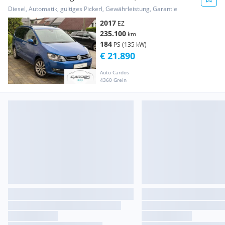
4Motion 7 S...
Diesel, Automatik, gültiges Pickerl, Gewährleistung, Garantie
2017
EZ
235.100
km
184
PS (135 kW)
€ 21.890
Auto Cardos
4360 Grein