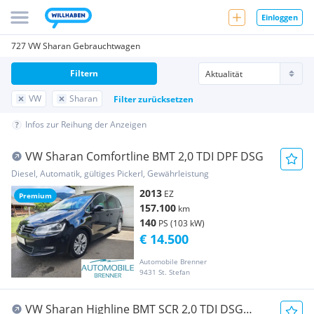
Einloggen
727 VW Sharan Gebrauchtwagen
Filtern
VW
Sharan
Filter zurücksetzen
Infos zur Reihung der Anzeigen
VW Sharan Comfortline BMT 2,0 TDI DPF DSG
Diesel, Automatik, gültiges Pickerl, Gewährleistung
2013
EZ
Premium
157.100
km
140
PS (103 kW)
€ 14.500
Automobile Brenner
9431 St. Stefan
VW Sharan Highline BMT SCR 2,0 TDI DSG