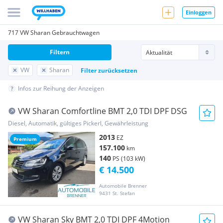
Einloggen
717 VW Sharan Gebrauchtwagen
Filtern
VW
Sharan
Filter zurücksetzen
Infos zur Reihung der Anzeigen
VW Sharan Comfortline BMT 2,0 TDI DPF DSG
Diesel, Automatik, gültiges Pickerl, Gewährleistung
2013
EZ
Premium
157.100
km
140
PS (103 kW)
€ 14.500
Automobile Brenner
9431 St. Stefan
VW Sharan Sky BMT 2,0 TDI DPF 4Motion