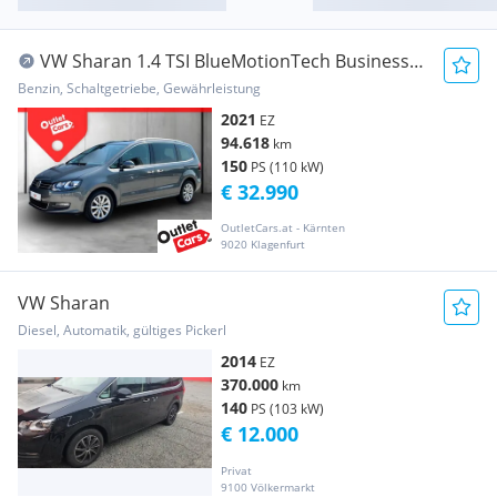
VW Sharan 1.4 TSI BlueMotionTech Business+
Alcant.
Benzin, Schaltgetriebe, Gewährleistung
2021
EZ
94.618
km
150
PS (110 kW)
€ 32.990
OutletCars.at - Kärnten
9020 Klagenfurt
VW Sharan
Diesel, Automatik, gültiges Pickerl
2014
EZ
370.000
km
140
PS (103 kW)
€ 12.000
Privat
9100 Völkermarkt