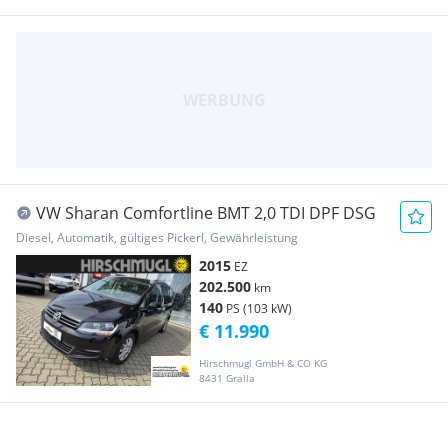
VW Sharan Comfortline BMT 2,0 TDI DPF DSG
Diesel, Automatik, gültiges Pickerl, Gewährleistung
2015
EZ
202.500
km
140
PS (103 kW)
€ 11.990
Hirschmugl GmbH & CO KG
8431 Gralla