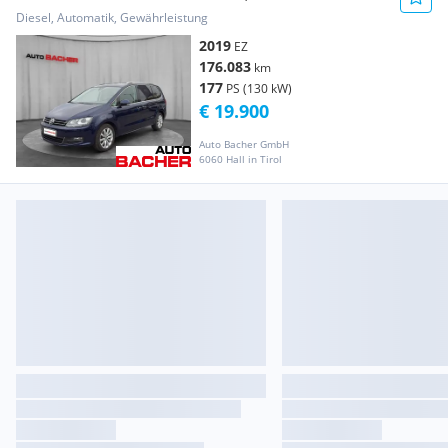
Diesel, Automatik, Gewährleistung
2019
EZ
176.083
km
177
PS (130 kW)
€ 19.900
Auto Bacher GmbH
6060 Hall in Tirol