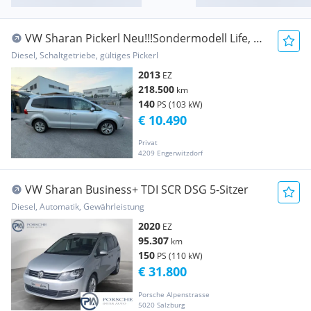
VW Sharan Pickerl Neu!!!Sondermodell Life, 7
Sitz, 8 Reifen
Diesel, Schaltgetriebe, gültiges Pickerl
2013
EZ
218.500
km
140
PS (103 kW)
€ 10.490
Privat
4209 Engerwitzdorf
VW Sharan Business+ TDI SCR DSG 5-Sitzer
Diesel, Automatik, Gewährleistung
2020
EZ
95.307
km
150
PS (110 kW)
€ 31.800
Porsche Alpenstrasse
5020 Salzburg