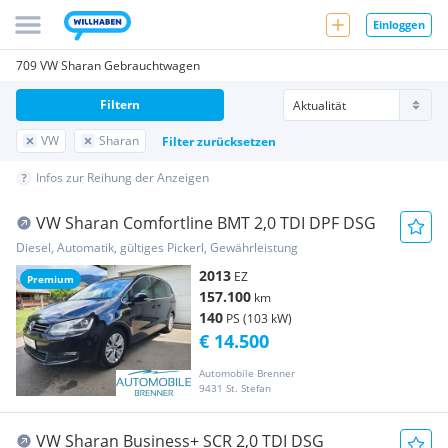
Einloggen
709 VW Sharan Gebrauchtwagen
Filtern
VW
Sharan
Filter zurücksetzen
Infos zur Reihung der Anzeigen
VW Sharan Comfortline BMT 2,0 TDI DPF DSG
Diesel, Automatik, gültiges Pickerl, Gewährleistung
2013
EZ
Premium
157.100
km
140
PS (103 kW)
€ 14.500
Automobile Brenner
9431 St. Stefan
VW Sharan Business+ SCR 2,0 TDI DSG