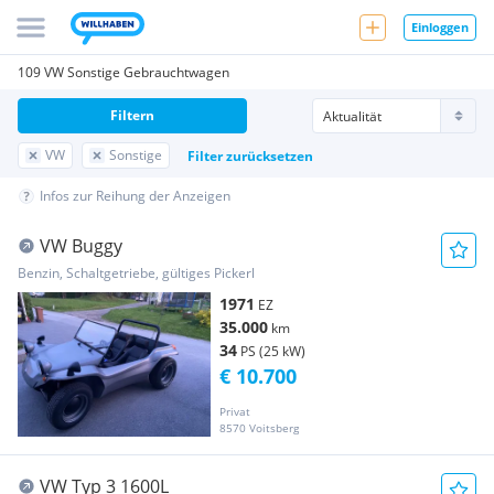
Einloggen
109 VW Sonstige Gebrauchtwagen
Filtern
VW
Sonstige
Filter zurücksetzen
Infos zur Reihung der Anzeigen
VW Buggy
Benzin, Schaltgetriebe, gültiges Pickerl
1971
EZ
35.000
km
34
PS (25 kW)
€ 10.700
Privat
8570 Voitsberg
VW Typ 3 1600L