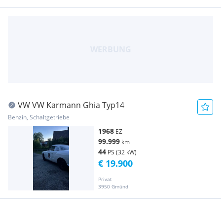
VW VW Karmann Ghia Typ14
Benzin, Schaltgetriebe
1968
EZ
99.999
km
44
PS (32 kW)
€ 19.900
Privat
3950 Gmünd