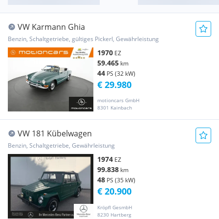
VW Karmann Ghia
Benzin, Schaltgetriebe, gültiges Pickerl, Gewährleistung
1970
EZ
59.465
km
44
PS (32 kW)
€ 29.980
motioncars GmbH
8301 Kainbach
VW 181 Kübelwagen
Benzin, Schaltgetriebe, Gewährleistung
1974
EZ
99.838
km
48
PS (35 kW)
€ 20.900
Kröpfl GesmbH
8230 Hartberg