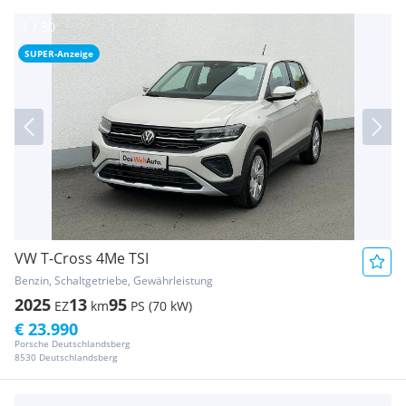
SUPER-Anzeige
VW T-Cross 4Me TSI
Benzin, Schaltgetriebe, Gewährleistung
2025
13
95
EZ
km
PS (70 kW)
€ 23.990
Porsche Deutschlandsberg
8530 Deutschlandsberg