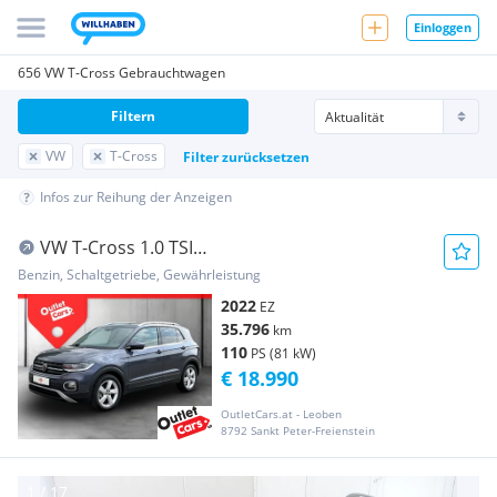
Einloggen
656 VW T-Cross Gebrauchtwagen
Filtern
VW
T-Cross
Filter zurücksetzen
Infos zur Reihung der Anzeigen
VW T-Cross 1.0 TSI
CARPLAY+RADAR+ASSIST+NAVI+SitzHZ
Benzin, Schaltgetriebe, Gewährleistung
2022
EZ
35.796
km
110
PS (81 kW)
€ 18.990
OutletCars.at - Leoben
8792 Sankt Peter-Freienstein