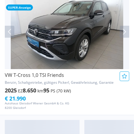
SUPER-Anzeige
VW T-Cross 1,0 TSI Friends
Benzin, Schaltgetriebe, gültiges Pickerl, Gewährleistung, Garantie
2025
8.650
95
EZ
km
PS (70 kW)
€ 21.990
Autohaus Gleisdorf Wiener GesmbH & Co. KG
8200 Gleisdorf