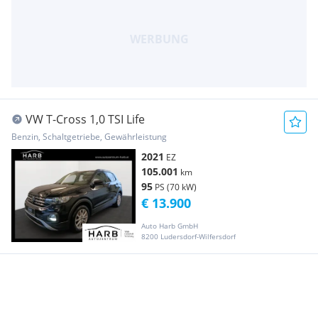
VW T-Cross 1,0 TSI Life
Benzin, Schaltgetriebe, Gewährleistung
2021
EZ
105.001
km
95
PS (70 kW)
€ 13.900
Auto Harb GmbH
8200 Ludersdorf-Wilfersdorf