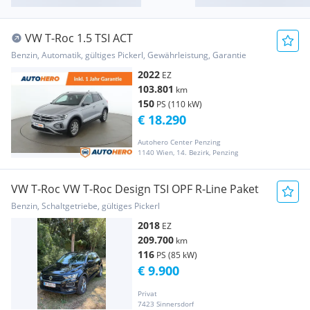
VW T-Roc 1.5 TSI ACT
Benzin, Automatik, gültiges Pickerl, Gewährleistung, Garantie
2022
EZ
103.801
km
150
PS (110 kW)
€ 18.290
Autohero Center Penzing
1140 Wien, 14. Bezirk, Penzing
VW T-Roc VW T-Roc Design TSI OPF R-Line Paket
Benzin, Schaltgetriebe, gültiges Pickerl
2018
EZ
209.700
km
116
PS (85 kW)
€ 9.900
Privat
7423 Sinnersdorf