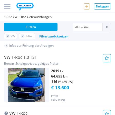
Einloggen
1.022 VW T-Roc Gebrauchtwagen
Filtern
VW
T-Roc
Filter zurücksetzen
Infos zur Reihung der Anzeigen
VW T-Roc 1,0 TSI
Benzin, Schaltgetriebe, gültiges Pickerl
2019
EZ
64.655
km
116
PS (85 kW)
€ 13.600
Privat
6300 Wörgl
VW T-Roc