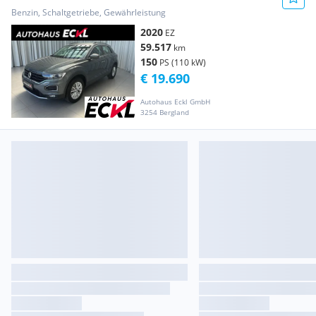
Benzin, Schaltgetriebe, Gewährleistung
2020
EZ
59.517
km
150
PS (110 kW)
€ 19.690
Autohaus Eckl GmbH
3254 Bergland