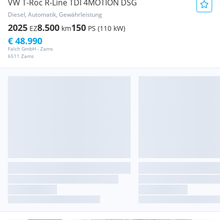
VW T-Roc R-Line TDI 4MOTION DSG
Diesel, Automatik, Gewährleistung
2025
8.500
150
EZ
km
PS (110 kW)
€ 48.990
Falch GmbH - Zams
6511 Zams