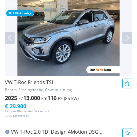
SUPER-Anzeige
VW T-Roc Friends TSI
Benzin, Schaltgetriebe, Gewährleistung
2025
13.000
116
EZ
km
PS (85 kW)
€ 29.900
Kamper Kfz-Handel Ges.m.b.H.
7000 Eisenstadt
VW T-Roc 2,0 TDI Design 4Motion DSG