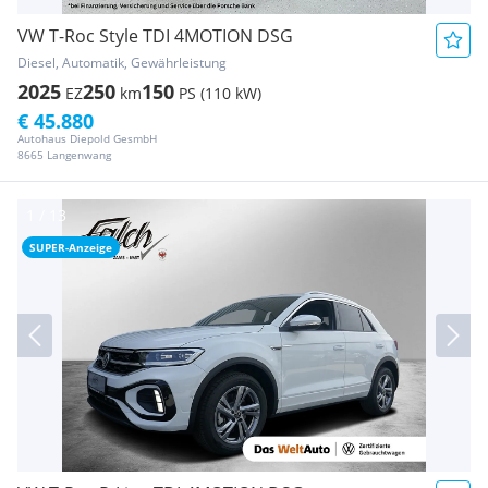
VW T-Roc Style TDI 4MOTION DSG
Diesel, Automatik, Gewährleistung
2025
250
150
EZ
km
PS (110 kW)
€ 45.880
Autohaus Diepold GesmbH
8665 Langenwang
SUPER-Anzeige