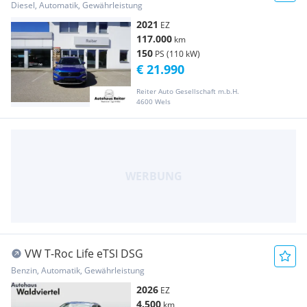
*KAMERA*AHK*
Diesel, Automatik, Gewährleistung
2021
EZ
117.000
km
150
PS (110 kW)
€ 21.990
Reiter Auto Gesellschaft m.b.H.
4600 Wels
VW T-Roc Life eTSI DSG
Benzin, Automatik, Gewährleistung
2026
EZ
4.500
km